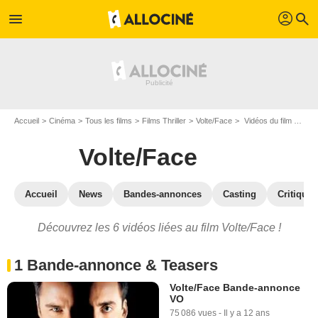
profil
menu
search
Accueil
Cinéma
Tous les films
Films Thriller
Volte/Face
Vidéos du film Volte/Face
Volte/Face
Accueil
News
Bandes-annonces
Casting
Critiques
Découvrez les 6 vidéos liées au film Volte/Face !
1 Bande-annonce & Teasers
Volte/Face Bande-annonce
VO
75 086 vues
-
Il y a 12 ans