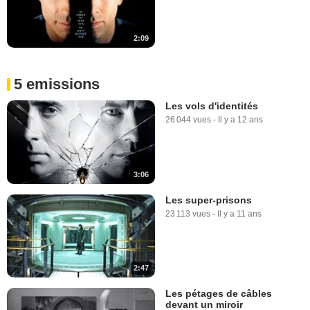
2:09
5 emissions
Les vols d'identités
26 044 vues
-
Il y a 12 ans
3:06
Les super-prisons
23 113 vues
-
Il y a 11 ans
2:47
Les pétages de câbles
devant un miroir