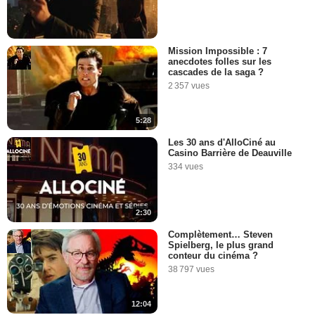
Mission Impossible : 7
anecdotes folles sur les
cascades de la saga ?
2 357 vues
5:28
Les 30 ans d'AlloCiné au
Casino Barrière de Deauville
334 vues
2:30
Complètement… Steven
Spielberg, le plus grand
conteur du cinéma ?
38 797 vues
12:04