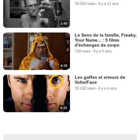
35 250 vues
-
Il y a 11 ans
2:49
Le Sens de la famille, Freaky,
Your Name... : 5 films
d'échanges de corps
728 vues
-
Il y a 5 ans
4:39
Les gaffes et erreurs de
Volte/Face
35 180 vues
-
Il y a 4 ans
6:25