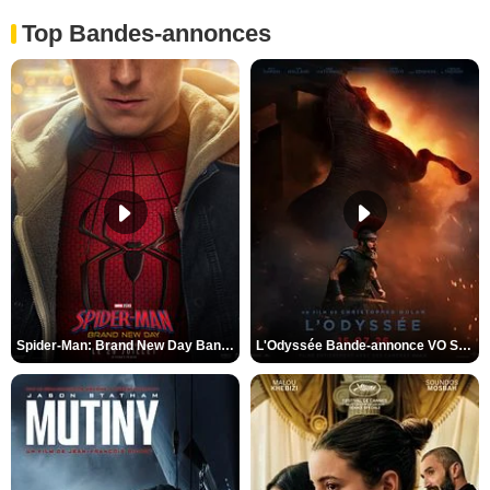
Top Bandes-annonces
Spider-Man: Brand New Day Bande-annonce VO STFR
L'Odyssée Bande-annonce VO STFR