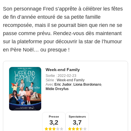
Son personnage Fred s’apprête à célébrer les fêtes
de fin d’année entouré de sa petite famille
recomposée, mais il se pourrait bien que rien ne se
passe comme prévu. Rendez-vous dès maintenant
sur la plateforme pour découvrir la star de l’humour
en Père Noël… ou presque !
Week-end Family
Sortie :
2022-02-23
Série :
Week-end Family
Avec
Eric Judor
,
Liona Bordonaro
,
Midie Dreyfus
Presse
Spectateurs
3,2
3,7