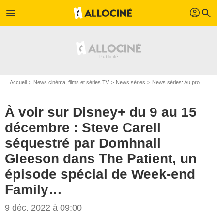
profil
menu
search
Accueil
News cinéma, films et séries TV
News séries
News séries: Au programme
À voir sur Disney+ du 9 au 15
décembre : Steve Carell
séquestré par Domhnall
Gleeson dans The Patient, un
épisode spécial de Week-end
Family…
9 déc. 2022 à 09:00