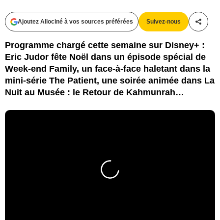
Ajoutez Allociné à vos sources préférées
Suivez-nous
Partag
Programme chargé cette semaine sur Disney+ :
Eric Judor fête Noël dans un épisode spécial de
Week-end Family, un face-à-face haletant dans la
mini-série The Patient, une soirée animée dans La
Nuit au Musée : le Retour de Kahmunrah…