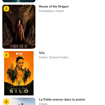
House of the Dragon
2
Fantastique
,
Drame
Silo
3
Drame
,
Science Fiction
La Petite maison dans la prairie
4
Drame