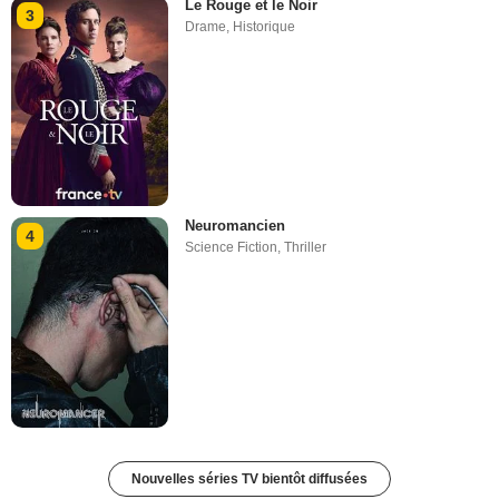
Le Rouge et le Noir
3
Drame
,
Historique
Neuromancien
4
Science Fiction
,
Thriller
Nouvelles séries TV bientôt diffusées