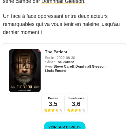
série campé par
Domhnall Gleeson
.
Un face à face oppressant entre deux acteurs
remarquables qui va vous tenir en haleine jusqu’au
dernier moment !
The Patient
Sortie :
2022-08-30
Série :
The Patient
Avec
Steve Carell
,
Domhnall Gleeson
,
Linda Emond
Presse
Spectateurs
3,5
3,6
VOIR SUR DISNEY
+