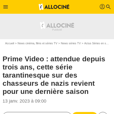
profil
menu
search
Accueil
News cinéma, films et séries TV
News séries TV
Actus Séries en streaming
Prime Video : attendue depuis
trois ans, cette série
tarantinesque sur des
chasseurs de nazis revient
pour une dernière saison
13 janv. 2023 à 09:00