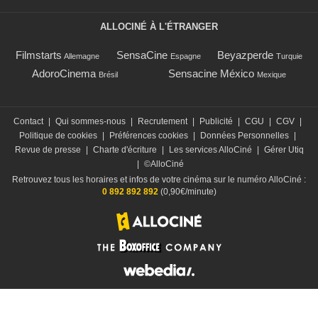
ALLOCINÉ À L'ÉTRANGER
Filmstarts
SensaCine
Beyazperde
Allemagne
Espagne
Turquie
AdoroCinema
Sensacine México
Brésil
Mexique
Contact
|
Qui sommes-nous
|
Recrutement
|
Publicité
|
CGU
|
CGV
|
Politique de cookies
|
Préférences cookies
|
Données Personnelles
|
Revue de presse
|
Charte d'écriture
|
Les services AlloCiné
|
Gérer Utiq
|
©AlloCiné
Retrouvez tous les horaires et infos de votre cinéma sur le numéro AlloCiné :
0 892 892 892
(0,90€/minute)