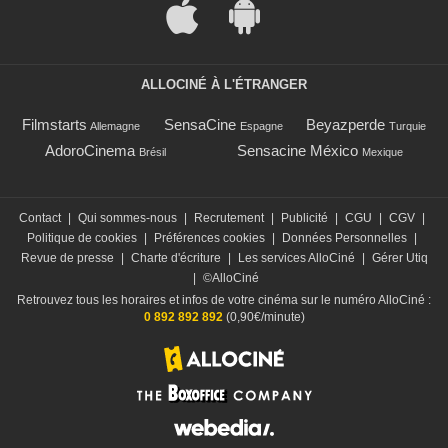
ALLOCINÉ À L'ÉTRANGER
Filmstarts
SensaCine
Beyazperde
Allemagne
Espagne
Turquie
AdoroCinema
Sensacine México
Brésil
Mexique
Contact
|
Qui sommes-nous
|
Recrutement
|
Publicité
|
CGU
|
CGV
|
Politique de cookies
|
Préférences cookies
|
Données Personnelles
|
Revue de presse
|
Charte d'écriture
|
Les services AlloCiné
|
Gérer Utiq
|
©AlloCiné
Retrouvez tous les horaires et infos de votre cinéma sur le numéro AlloCiné :
0 892 892 892
(0,90€/minute)