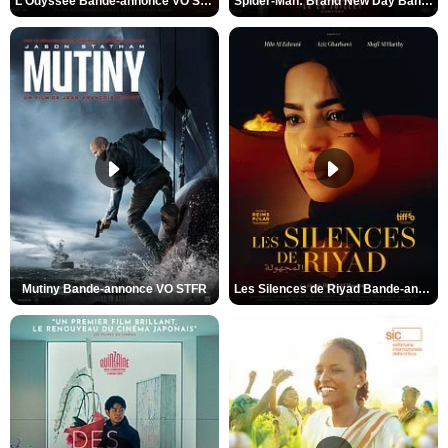
L'Odyssée Bande-annonce VO STFR
Spider-Man: Brand New Day Bande-annonce VO STFR
Mutiny Bande-annonce VO STFR
Les Silences de Riyad Bande-annonce VO STFR