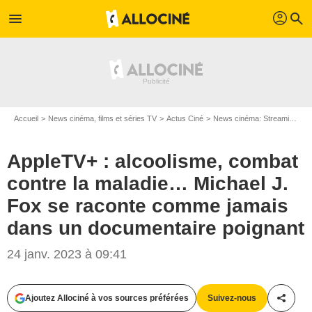
profil
menu
search
Accueil
News cinéma, films et séries TV
Actus Ciné
News cinéma: Streaming
A
AppleTV+ : alcoolisme, combat
contre la maladie… Michael J.
Fox se raconte comme jamais
dans un documentaire poignant
24 janv. 2023 à 09:41
Ajoutez Allociné à vos sources préférées
Suivez-nous
Partag