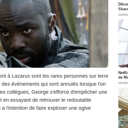
Décon
Shard
samed
Netfl
nt à Lazarus sont les rares personnes sur terre
de Ma
vendr
r des événements qui sont annulés lorsque l'on
ses collègues, George s'efforce d'empêcher une
 en essayant de retrouver le redoutable
a l'intention de faire exploser une ogive
.