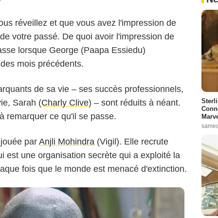
us réveillez et que vous avez l'impression de
de votre passé. De quoi avoir l'impression de
© Sky UK Limited.
e passe lorsque George (Paapa Essiedu)
 des mois précédents.
rquants de sa vie – ses succès professionnels,
Sterl
ie, Sarah (
Charly Clive
) – sont réduits à néant.
Conno
ul à remarquer ce qu'il se passe.
Marve
samed
, jouée par
Anjli Mohindra
(Vigil). Elle recrute
i est une organisation secrète qui a exploité la
aque fois que le monde est menacé d'extinction.