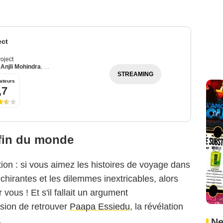
ect
oject
,
Anjli Mohindra
,
Rudi Dharmalingam
STREAMING
ateurs
,7
 fin du monde
ion : si vous aimez les histoires de voyage dans
chirantes et les dilemmes inextricables, alors
 vous ! Et s'il fallait un argument
asion de retrouver
Paapa Essiedu
, la révélation
.
Ne