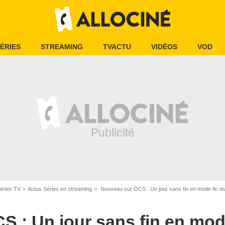
ÉRIES
STREAMING
TVACTU
VIDÉOS
VOD
éries TV
Actus Séries en streaming
Nouveau sur OCS : Un jour sans fin en mode fin du 
 : Un jour sans fin en mod