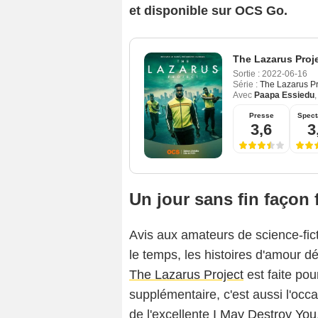
et disponible sur OCS Go.
The Lazarus Proj
Sortie :
2022-06-16
Série :
The Lazarus Pr
Avec
Paapa Essiedu
Presse
Spect
3,6
3
Un jour sans fin façon
Avis aux amateurs de science-fict
le temps, les histoires d'amour dé
The Lazarus Project
est faite pour
supplémentaire, c'est aussi l'occ
de l'excellente
I May Destroy You