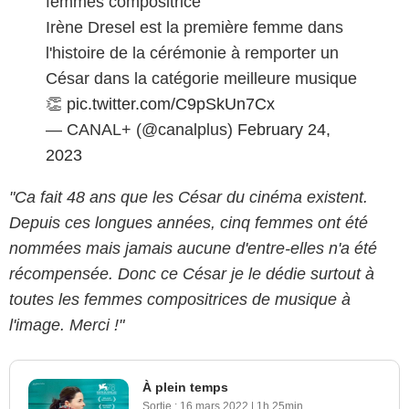
femmes compositrice"
Irène Dresel est la première femme dans
l'histoire de la cérémonie à remporter un
César dans la catégorie meilleure musique
👏
pic.twitter.com/C9pSkUn7Cx
— CANAL+ (@canalplus)
February 24,
2023
"Ca fait 48 ans que les César du cinéma existent.
Depuis ces longues années, cinq femmes ont été
nommées mais jamais aucune d'entre-elles n'a été
récompensée. Donc ce César je le dédie surtout à
toutes les femmes compositrices de musique à
l'image. Merci !"
À plein temps
Sortie :
16 mars 2022
|
1h 25min