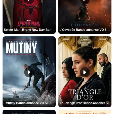
Spider-Man: Brand New Day Bande-annonce VO STFR
L'Odyssée Bande-annonce VO STFR
Mutiny Bande-annonce VO STFR
Le Triangle d'or Bande-annonce VF