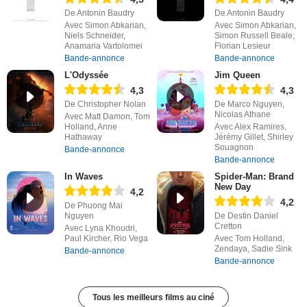
De Antonin Baudry
De Antonin Baudry
Avec Simon Abkarian,
Avec Simon Abkarian,
Niels Schneider,
Simon Russell Beale,
Anamaria Vartolomei
Florian Lesieur
Bande-annonce
Bande-annonce
L'Odyssée
Jim Queen
4,3
4,3
De Christopher Nolan
De Marco Nguyen,
Nicolas Athane
Avec Matt Damon, Tom
Holland, Anne
Avec Alex Ramires,
Hathaway
Jérémy Gillet, Shirley
Souagnon
Bande-annonce
Bande-annonce
In Waves
Spider-Man: Brand
New Day
4,2
4,2
De Phuong Mai
Nguyen
De Destin Daniel
Cretton
Avec Lyna Khoudri,
Paul Kircher, Rio Vega
Avec Tom Holland,
Zendaya, Sadie Sink
Bande-annonce
Bande-annonce
Tous les meilleurs films au ciné