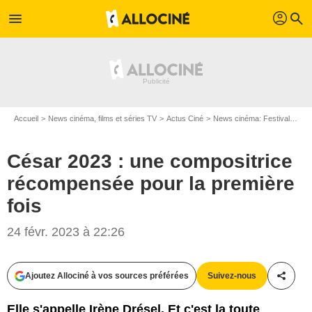
profil
menu
search
Accueil
News cinéma, films et séries TV
Actus Ciné
News cinéma: Festivals
Cé
César 2023 : une compositrice
récompensée pour la première
fois
CANAL+
24 févr. 2023 à 22:26
Ajoutez Allociné à vos sources préférées
Suivez-nous
Partag
Elle s'appelle Irène Drésel. Et c'est la toute