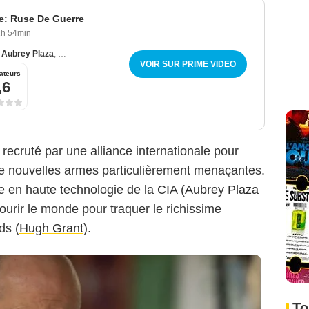
e: Ruse De Guerre
1h 54min
,
Aubrey Plaza
,
Cary Elwes
VOIR SUR PRIME VIDEO
ateurs
Amazon Prime Video
,6
recruté par une alliance internationale pour
e nouvelles armes particulièrement menaçantes.
te en haute technologie de la CIA (
Aubrey Plaza
courir le monde pour traquer le richissime
ds (
Hugh Grant
).
To