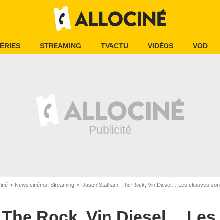
ÉRIES
STREAMING
TVACTU
VIDÉOS
VOD
Ciné
News cinéma: Streaming
Jason Statham, The Rock, Vin Diesel… Les chauves sont-
 The Rock, Vin Diesel… Les