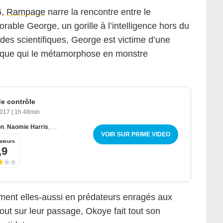
6,
Rampage
narre la rencontre entre le
rable George, un gorille à l’intelligence hors du
des scientifiques, George est victime d’une
ique qui le métamorphose en monstre
e contrôle
2017
|
1h 48min
on
,
Naomie Harris
,
Malin Åkerman
VOIR SUR PRIME VIDEO
ateurs
,9
ment elles-aussi en prédateurs enragés aux
tout sur leur passage, Okoye fait tout son