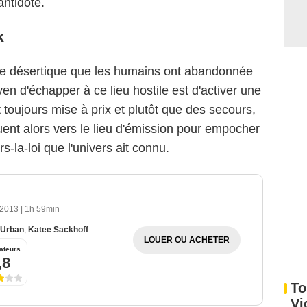
antidote.
k
ète désertique que les humains ont abandonnée
n d'échapper à ce lieu hostile est d'activer une
 toujours mise à prix et plutôt que des secours,
uent alors vers le lieu d'émission pour empocher
s-la-loi que l'univers ait connu.
 2013
|
1h 59min
 Urban
,
Katee Sackhoff
LOUER OU ACHETER
ateurs
,8
To
Vi