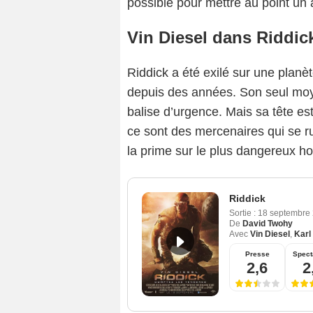
possible pour mettre au point un 
Vin Diesel dans Riddic
Riddick a été exilé sur une plan
depuis des années. Son seul moye
balise d’urgence. Mais sa tête est
ce sont des mercenaires qui se r
la prime sur le plus dangereux hor
Riddick
Sortie :
18 septembre
De
David Twohy
Avec
Vin Diesel
,
Karl
Presse
Spect
2,6
2