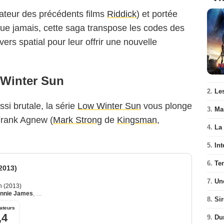
éateur des précédents films
Riddick
) et portée
ue jamais, cette saga transpose les codes des
ivers spatial pour leur offrir une nouvelle
 Winter Sun
2.
Les
si brutale, la série
Low Winter Sun
vous plonge
3.
Ma
Frank Agnew (
Mark Strong
de
Kingsman
,
4.
La
5.
Int
6.
Te
2013)
7.
Un
n (2013)
nnie James
,
James Ransone
8.
Si
ateurs
,4
9.
Du