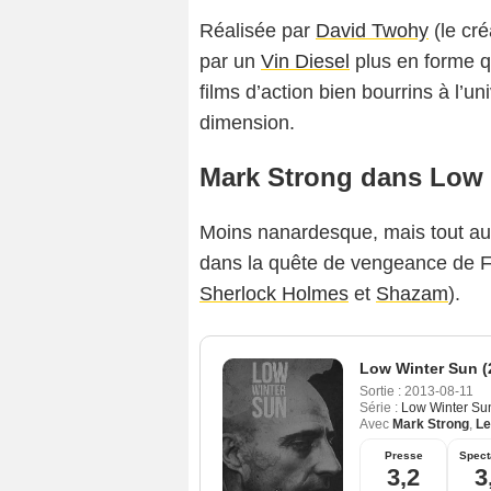
Réalisée par
David Twohy
(le cr
par un
Vin Diesel
plus en forme q
films d’action bien bourrins à l’un
dimension.
Mark Strong dans Low
Moins nanardesque, mais tout aus
dans la quête de vengeance de 
Sherlock Holmes
et
Shazam
).
Low Winter Sun (
Sortie :
2013-08-11
Série :
Low Winter Su
Avec
Mark Strong
,
Le
Presse
Spect
3,2
3