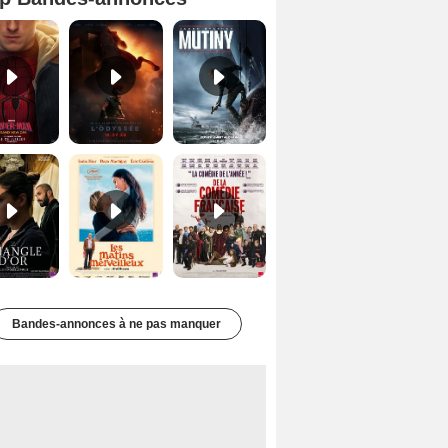
Spider-Man: Brand New Day Bande-annonce VO STFR
L'Odyssée Bande-annonce VO STFR
Mutiny Bande-annonce VO STFR
Le Triangle d'or Bande-annonce VF
Les Matins merveilleux Bande-annonce VF
De la Comédie-Française Teaser VF
Bandes-annonces à ne pas manquer