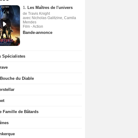
1.
Les Maîtres de l'univers
de Travis Knight
avec Nicholas Galitzine, Camila
Mendes
Film - Action
Bande-annonce
 Spécialistes
rave
 Bouche du Diable
erstellar
net
e Famille de Bâtards
rènes
nkerque