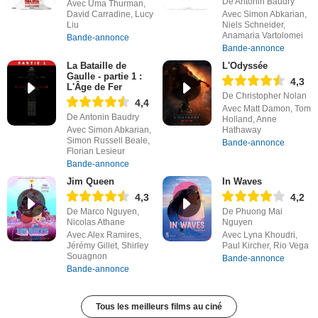
De Antonin Baudry
Avec Uma Thurman,
David Carradine, Lucy
Avec Simon Abkarian,
Liu
Niels Schneider,
Anamaria Vartolomei
Bande-annonce
Bande-annonce
La Bataille de
L'Odyssée
Gaulle - partie 1 :
4,3
L'Âge de Fer
De Christopher Nolan
4,4
Avec Matt Damon, Tom
De Antonin Baudry
Holland, Anne
Avec Simon Abkarian,
Hathaway
Simon Russell Beale,
Bande-annonce
Florian Lesieur
Bande-annonce
Jim Queen
In Waves
4,3
4,2
De Marco Nguyen,
De Phuong Mai
Nicolas Athane
Nguyen
Avec Alex Ramires,
Avec Lyna Khoudri,
Jérémy Gillet, Shirley
Paul Kircher, Rio Vega
Souagnon
Bande-annonce
Bande-annonce
Tous les meilleurs films au ciné