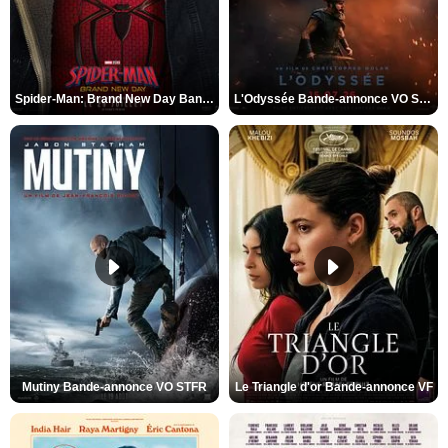
Spider-Man: Brand New Day Bande-annonce VO STFR
L'Odyssée Bande-annonce VO STFR
Mutiny Bande-annonce VO STFR
Le Triangle d'or Bande-annonce VF