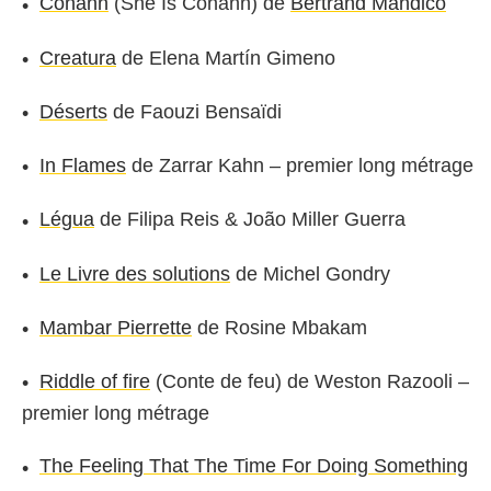
Conann
(She Is Conann) de
Bertrand Mandico
Creatura
de Elena Martín Gimeno
Déserts
de Faouzi Bensaïdi
In Flames
de Zarrar Kahn – premier long métrage
Légua
de Filipa Reis & João Miller Guerra
Le Livre des solutions
de Michel Gondry
Mambar Pierrette
de Rosine Mbakam
Riddle of fire
(Conte de feu) de Weston Razooli –
premier long métrage
The Feeling That The Time For Doing Something