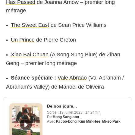
Has Passed
de Joanna Arnow – premier long
métrage
The Sweet East
de Sean Price Williams
Un Prince
de Pierre Creton
Xiao Bai Chuan
(A Song Sung Blue) de Zihan
Geng – premier long métrage
Séance spéciale :
Vale Abraao
(Val Abraham /
Abraham’s Valley) de Manoel de Oliveira
De nos jours...
Sortie :
19 juillet 2023
|
1h 24min
De
Hong Sang-soo
Avec
Ki Joo-bong
,
Kim Min-Hee
,
Mi-so Park