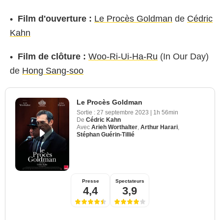
Film d'ouverture :
Le Procès Goldman
de
Cédric
Kahn
Film de clôture :
Woo-Ri-Ui-Ha-Ru
(In Our Day)
de
Hong Sang-soo
Le Procès Goldman
Sortie :
27 septembre 2023
|
1h 56min
De
Cédric Kahn
Avec
Arieh Worthalter
,
Arthur Harari
,
Stéphan Guérin-Tillié
Presse
Spectateurs
4,4
3,9