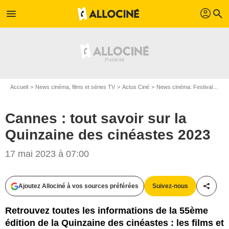
profil
menu
search
Accueil
News cinéma, films et séries TV
Actus Ciné
News cinéma: Festivals
Ca
Cannes : tout savoir sur la
Quinzaine des cinéastes 2023
17 mai 2023 à 07:00
SRF
Ajoutez Allociné à vos sources préférées
Suivez-nous
Partag
Retrouvez toutes les informations de la 55ème
édition de la Quinzaine des cinéastes : les films et