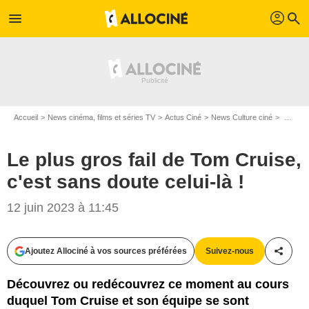
profil
menu
search
Accueil
News cinéma, films et séries TV
Actus Ciné
News Culture ciné
Le plus gros fail de Tom Cruise, c'est sans doute celui-là !
Le plus gros fail de Tom Cruise,
c'est sans doute celui-là !
12 juin 2023 à 11:45
Ajoutez Allociné à vos sources préférées
Suivez-nous
Partag
Découvrez ou redécouvrez ce moment au cours
duquel Tom Cruise et son équipe se sont