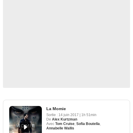
La Momie
Sortie :
14 juin 2017
|
1h 51min
De
Alex Kurtzman
Avec
Tom Cruise
,
Sofia Boutella
,
Annabelle Wallis