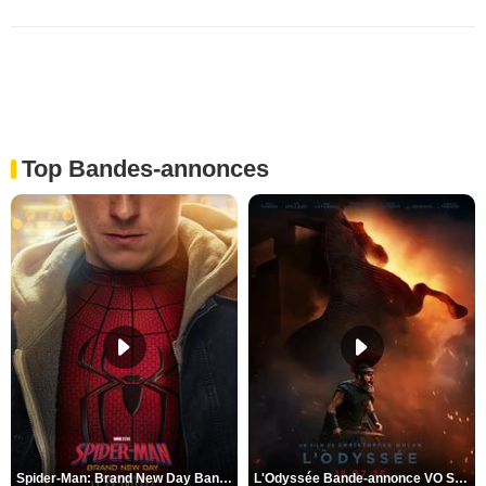
Top Bandes-annonces
Spider-Man: Brand New Day Bande-annonce VO STFR
L'Odyssée Bande-annonce VO STFR