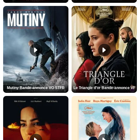
Mutiny Bande-annonce VO STFR
Le Triangle d'or Bande-annonce VF