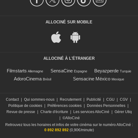
ALLOCINÉ SUR MOBILE
ALLOCINÉ À L'ÉTRANGER
Filmstarts
SensaCine
Beyazperde
Allemagne
Espagne
Turquie
AdoroCinema
Sensacine México
Brésil
Mexique
Contact
|
Qui sommes-nous
|
Recrutement
|
Publicité
|
CGU
|
CGV
|
Politique de cookies
|
Préférences cookies
|
Données Personnelles
|
Revue de presse
|
Charte d'écriture
|
Les services AlloCiné
|
Gérer Utiq
|
©AlloCiné
Retrouvez tous les horaires et infos de votre cinéma sur le numéro AlloCiné :
0 892 892 892
(0,90€/minute)