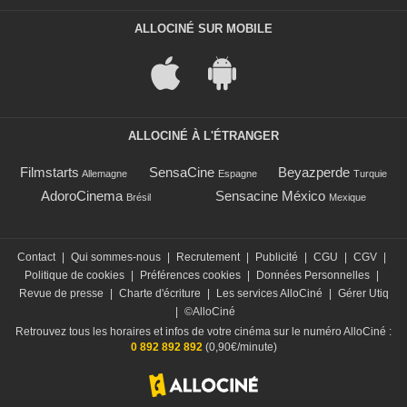
ALLOCINÉ SUR MOBILE
ALLOCINÉ À L'ÉTRANGER
Filmstarts
SensaCine
Beyazperde
Allemagne
Espagne
Turquie
AdoroCinema
Sensacine México
Brésil
Mexique
Contact
|
Qui sommes-nous
|
Recrutement
|
Publicité
|
CGU
|
CGV
|
Politique de cookies
|
Préférences cookies
|
Données Personnelles
|
Revue de presse
|
Charte d'écriture
|
Les services AlloCiné
|
Gérer Utiq
|
©AlloCiné
Retrouvez tous les horaires et infos de votre cinéma sur le numéro AlloCiné :
0 892 892 892
(0,90€/minute)