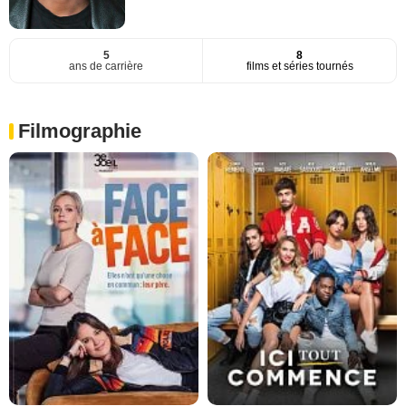
5
8
ans de carrière
films et séries tournés
Filmographie