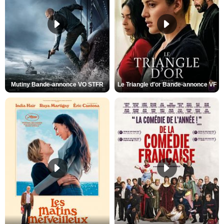
Mutiny Bande-annonce VO STFR
Le Triangle d'or Bande-annonce VF