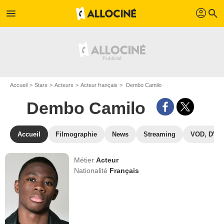
profil
menu
search
Accueil
Stars
Acteurs
Acteur français
Dembo Camilo
Dembo Camilo
Accueil
Filmographie
News
Streaming
VOD, DVD
Métier
Acteur
Nationalité
Français