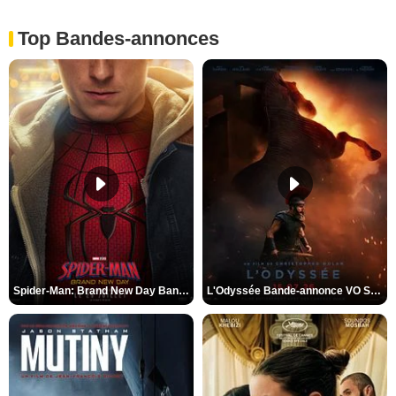
Top Bandes-annonces
Spider-Man: Brand New Day Bande-annonce VO STFR
L'Odyssée Bande-annonce VO STFR