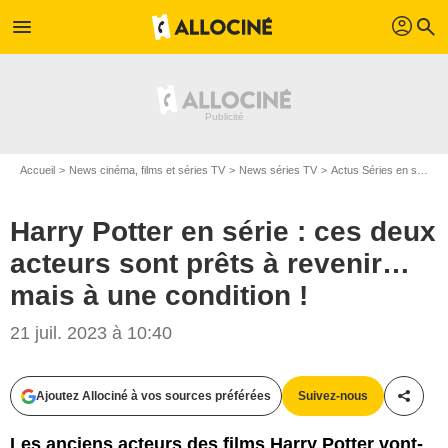
profil
menu
search
Accueil
News cinéma, films et séries TV
News séries TV
Actus Séries en streaming
Harry Potter en série : ces deux
acteurs sont prêts à revenir…
mais à une condition !
21 juil. 2023 à 10:40
Ajoutez Allociné à vos sources préférées
Suivez-nous
Partag
Les anciens acteurs des films Harry Potter vont-