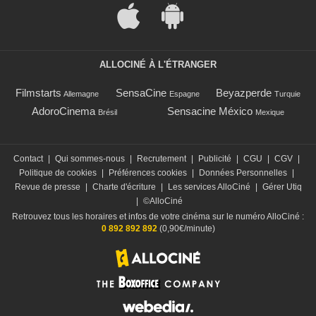
ALLOCINÉ À L'ÉTRANGER
Filmstarts
SensaCine
Beyazperde
Allemagne
Espagne
Turquie
AdoroCinema
Sensacine México
Brésil
Mexique
Contact
|
Qui sommes-nous
|
Recrutement
|
Publicité
|
CGU
|
CGV
|
Politique de cookies
|
Préférences cookies
|
Données Personnelles
|
Revue de presse
|
Charte d'écriture
|
Les services AlloCiné
|
Gérer Utiq
|
©AlloCiné
Retrouvez tous les horaires et infos de votre cinéma sur le numéro AlloCiné :
0 892 892 892
(0,90€/minute)