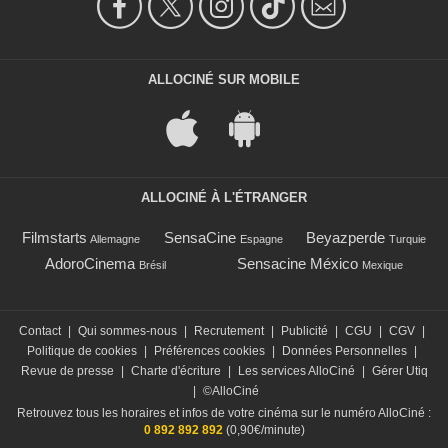
ALLOCINÉ SUR MOBILE
ALLOCINÉ À L'ÉTRANGER
Filmstarts
SensaCine
Beyazperde
Allemagne
Espagne
Turquie
AdoroCinema
Sensacine México
Brésil
Mexique
Contact
|
Qui sommes-nous
|
Recrutement
|
Publicité
|
CGU
|
CGV
|
Politique de cookies
|
Préférences cookies
|
Données Personnelles
|
Revue de presse
|
Charte d'écriture
|
Les services AlloCiné
|
Gérer Utiq
|
©AlloCiné
Retrouvez tous les horaires et infos de votre cinéma sur le numéro AlloCiné :
0 892 892 892
(0,90€/minute)