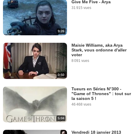
Give Me Five - Arya
31 915 vues
9:26
Maisie Williams, aka Arya
Stark, vous ordonne d'aller
voter
8 091 vues
0:50
Tueurs en Séries N°300 -
"Game of Thrones" : tout sur
la saison 5 !
46 468 vues
5:04
Vendredi 18 janvier 2013