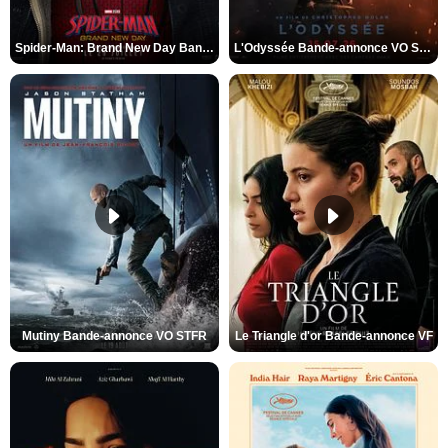
Spider-Man: Brand New Day Bande-annonce VO STFR
L'Odyssée Bande-annonce VO STFR
Mutiny Bande-annonce VO STFR
Le Triangle d'or Bande-annonce VF