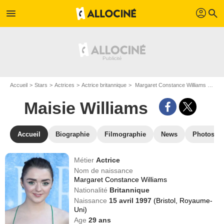
profil
menu
search
Accueil
Stars
Actrices
Actrice britannique
Margaret Constance Williams dit Maisie Williams
Maisie Williams
Accueil
Biographie
Filmographie
News
Photos
Métier
Actrice
Nom de naissance
Margaret Constance Williams
Nationalité
Britannique
Naissance
15 avril 1997
(Bristol, Royaume-
Uni)
Age
29
ans