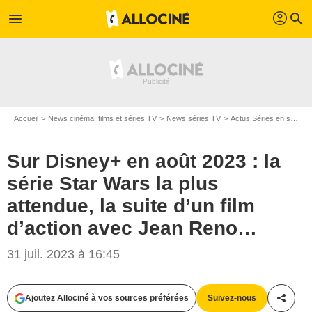
profil
menu
search
Accueil
News cinéma, films et séries TV
News séries TV
Actus Séries en streaming
Sur Disney+ en août 2023 : la
série Star Wars la plus
attendue, la suite d’un film
d’action avec Jean Reno…
31 juil. 2023 à 16:45
Ajoutez Allociné à vos sources préférées
Suivez-nous
Partag