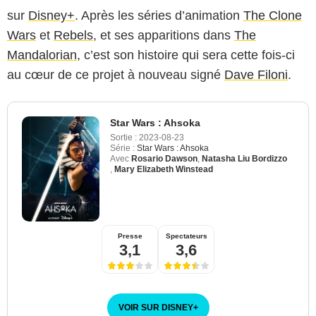
sur
Disney+
. Après les séries d’animation
The Clone
Wars
et
Rebels
, et ses apparitions dans
The
Mandalorian
, c’est son histoire qui sera cette fois-ci
au cœur de ce projet à nouveau signé
Dave Filoni
.
Star Wars : Ahsoka
Sortie :
2023-08-23
Série :
Star Wars : Ahsoka
Avec
Rosario Dawson
,
Natasha Liu Bordizzo
,
Mary Elizabeth Winstead
Presse
Spectateurs
3,1
3,6
VOIR SUR DISNEY
+