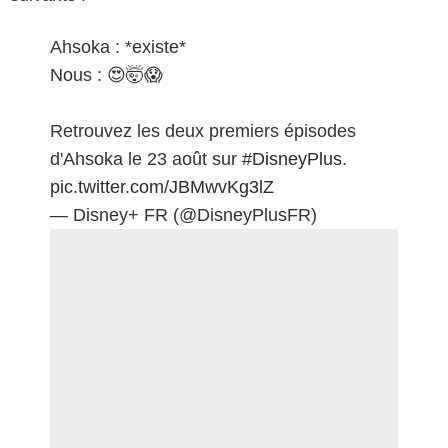
Ahsoka : *existe*
Nous : 😍🤯😱
Retrouvez les deux premiers épisodes
d'Ahsoka le 23 août sur
#DisneyPlus
.
pic.twitter.com/JBMwvKg3lZ
— Disney+ FR (@DisneyPlusFR)