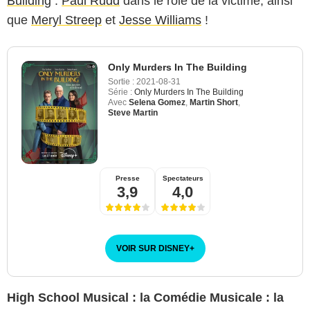
Building
:
Paul Rudd
dans le rôle de la victime, ainsi
que
Meryl Streep
et
Jesse Williams
!
Only Murders In The Building
Sortie :
2021-08-31
Série :
Only Murders In The Building
Avec
Selena Gomez
,
Martin Short
,
Steve Martin
Presse
Spectateurs
3,9
4,0
VOIR SUR DISNEY
+
High School Musical : la Comédie Musicale : la