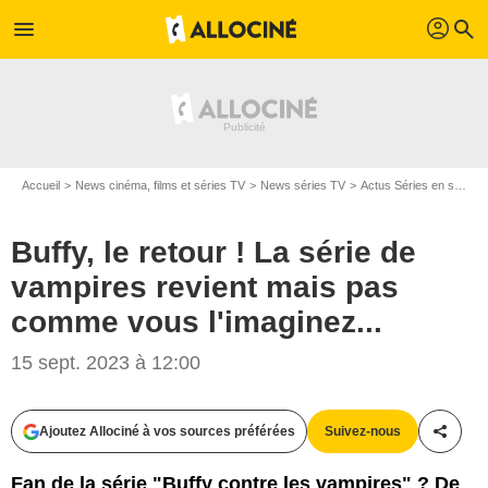
profil
menu
search
Accueil
News cinéma, films et séries TV
News séries TV
Actus Séries en streaming
Buffy, le retour ! La série de
vampires revient mais pas
comme vous l'imaginez...
15 sept. 2023 à 12:00
Ajoutez Allociné à vos sources préférées
Suivez-nous
Partag
Fan de la série "Buffy contre les vampires" ? De