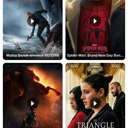
Mutiny Bande-annonce VO STFR
Spider-Man: Brand New Day Bande-annonce VO STFR