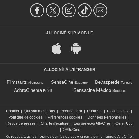
ALLOCINÉ SUR MOBILE
ALLOCINÉ À L'ÉTRANGER
Filmstarts
SensaCine
Beyazperde
Allemagne
Espagne
Turquie
AdoroCinema
Sensacine México
Brésil
Mexique
Contact
|
Qui sommes-nous
|
Recrutement
|
Publicité
|
CGU
|
CGV
|
Politique de cookies
|
Préférences cookies
|
Données Personnelles
|
Revue de presse
|
Charte d'écriture
|
Les services AlloCiné
|
Gérer Utiq
|
©AlloCiné
Retrouvez tous les horaires et infos de votre cinéma sur le numéro AlloCiné :