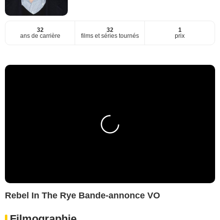
32
32
1
ans de carrière
films et séries tournés
prix
Rebel In The Rye Bande-annonce VO
Filmographie