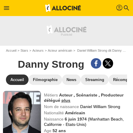
profil
menu
search
Accueil
Stars
Acteurs
Acteur américain
Daniel William Strong dit Danny Strong
Danny Strong
Accueil
Filmographie
News
Streaming
Récompen
Métiers
Acteur
,
Scénariste
,
Producteur
délégué
plus
Nom de naissance
Daniel William Strong
Nationalité
Américain
Naissance
6 juin 1974
(Manhattan Beach,
Californie - Etats-Unis)
Age
52
ans