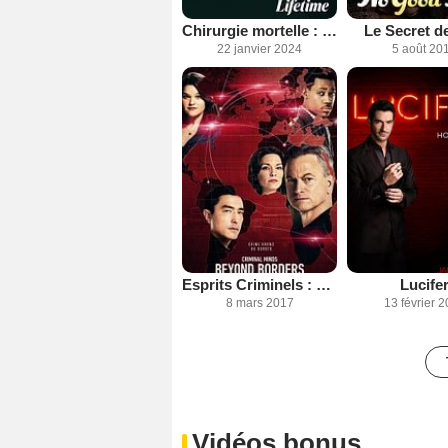
Chirurgie mortelle : l'histoire vraie de Martin MacNeill
Le Secret d
22 janvier 2024
5 août 20
Esprits Criminels : unité sans frontières
Lucife
8 mars 2017
13 février 
Vidéos bonus