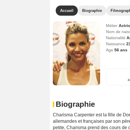
Accueil
Biographie
Filmograp
Métier
Actri
Nom de nai
Nationalité
A
Naissance
23
Age
56
ans
a
Biographie
Charisma Carpenter est la fille de Do
allemandes et françaises par son pèr
petite, Charisma prend des cours de