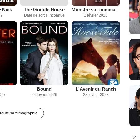
e Nick
The Griddle House
Monstre sur commande
19
Date de sortie inconnue
1 février 2023
r
Bound
L'Avenir du Ranch
2017
24 février 2026
28 février 2023
Toute sa filmographie