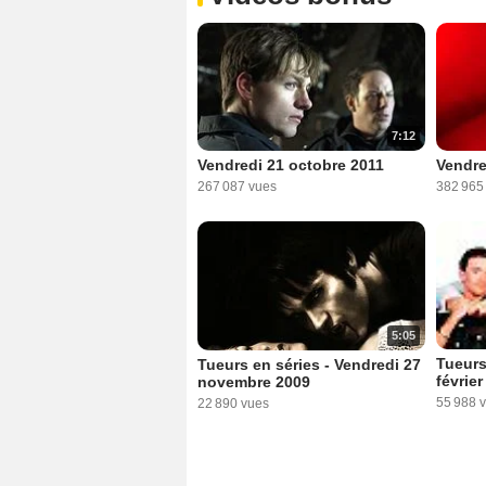
7:12
Vendredi 21 octobre 2011
Vendre
267 087 vues
382 965
5:05
Tueurs
Tueurs en séries - Vendredi 27
févrie
novembre 2009
55 988 
22 890 vues