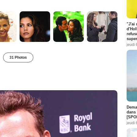
"J'ai
d'Hol
refus
super
jeudi 
31 Photos
Demai
dans 
[SPO
jeudi 