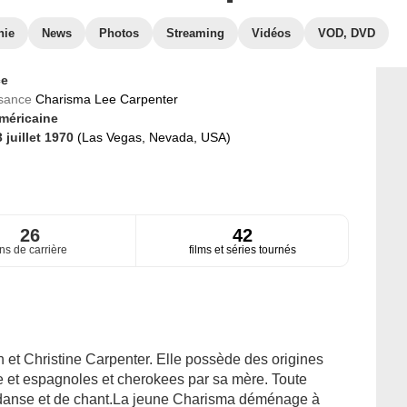
hie
News
Photos
Streaming
Vidéos
VOD, DVD
ce
ssance
Charisma Lee Carpenter
méricaine
 juillet 1970
(Las Vegas, Nevada, USA)
26
42
ns de carrière
films et séries tournés
n et Christine Carpenter. Elle possède des origines
e et espagnoles et cherokees par sa mère. Toute
 danse et de chant.La jeune Charisma déménage à