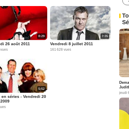
To
Sé
8:29
7:35
di 26 août 2011
Vendredi 8 juillet 2011
 vues
161 628 vues
Demai
Judit
5:52
jeudi 
 en séries - Vendredi 20
r 2009
vues