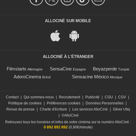
ALLOCINÉ SUR MOBILE
ALLOCINÉ À L'ÉTRANGER
Filmstarts
SensaCine
Beyazperde
Allemagne
Espagne
Turquie
AdoroCinema
Sensacine México
Brésil
Mexique
Contact
|
Qui sommes-nous
|
Recrutement
|
Publicité
|
CGU
|
CGV
|
Politique de cookies
|
Préférences cookies
|
Données Personnelles
|
Revue de presse
|
Charte d'écriture
|
Les services AlloCiné
|
Gérer Utiq
|
©AlloCiné
Retrouvez tous les horaires et infos de votre cinéma sur le numéro AlloCiné :
0 892 892 892
(0,90€/minute)