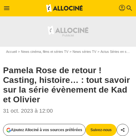
profil
menu
search
Accueil
News cinéma, films et séries TV
News séries TV
Actus Séries en streaming
Pamela Rose de retour !
Casting, histoire… : tout savoir
sur la série évènement de Kad
et Olivier
31 oct. 2023 à 12:00
Ajoutez Allociné à vos sources préférées
Suivez-nous
Partag