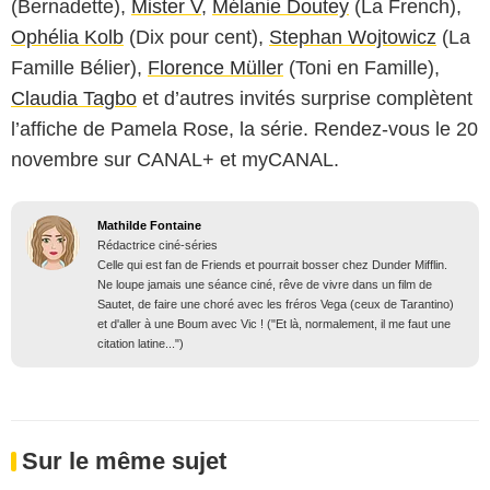
(Bernadette),
Mister V
,
Mélanie Doutey
(La French),
Ophélia Kolb
(Dix pour cent),
Stephan Wojtowicz
(La
Famille Bélier),
Florence Müller
(Toni en Famille),
Claudia Tagbo
et d’autres invités surprise complètent
l’affiche de Pamela Rose, la série. Rendez-vous le 20
novembre sur CANAL+ et myCANAL.
Mathilde Fontaine
Rédactrice ciné-séries
Celle qui est fan de Friends et pourrait bosser chez Dunder Mifflin.
Ne loupe jamais une séance ciné, rêve de vivre dans un film de
Sautet, de faire une choré avec les fréros Vega (ceux de Tarantino)
et d'aller à une Boum avec Vic ! ("Et là, normalement, il me faut une
citation latine...")
Sur le même sujet