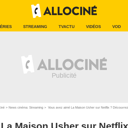
ÉRIES
STREAMING
TVACTU
VIDÉOS
VOD
Ciné
News cinéma: Streaming
Vous avez aimé La Maison Usher sur Netflix ? Découvrez ce film adapté
La Maison Usher sur Netfli