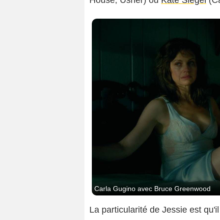
House, Usher) ou
Kate Siegel
(Ca
Carla Gugino avec Bruce Greenwood
La particularité de Jessie est qu'i