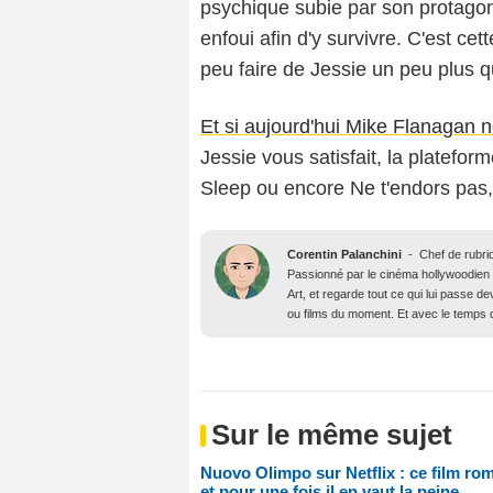
psychique subie par son protagon
enfoui afin d'y survivre. C'est ce
peu faire de Jessie un peu plus qu
Et si aujourd'hui Mike Flanagan ne
Jessie vous satisfait, la platefor
Sleep ou encore Ne t'endors pas,
Corentin Palanchini
-
Chef de rubri
Passionné par le cinéma hollywoodien des
Art, et regarde tout ce qui lui passe d
ou films du moment. Et avec le temps qu’
Sur le même sujet
Nuovo Olimpo sur Netflix : ce film roma
et pour une fois il en vaut la peine