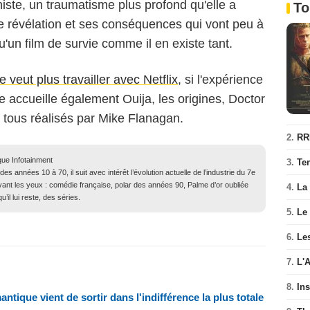
iste, un traumatisme plus profond qu'elle a
To
tte révélation et ses conséquences qui vont peu à
'un film de survie comme il en existe tant.
 veut plus travailler avec Netflix
, si l'expérience
me accueille également Ouija, les origines, Doctor
 tous réalisés par Mike Flanagan.
2.
RR
que Infotainment
3.
Te
 années 10 à 70, il suit avec intérêt l’évolution actuelle de l’industrie du 7e
evant les yeux : comédie française, polar des années 90, Palme d’or oubliée
4.
La
il lui reste, des séries.
5.
Le
6.
Les
7.
L'
8.
In
ntique vient de sortir dans l'indifférence la plus totale