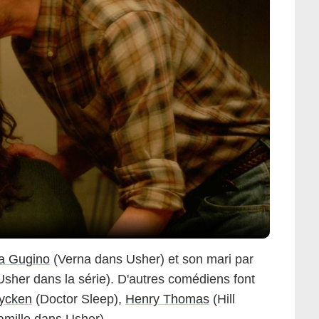
Netflix
a Gugino
(Verna dans Usher) et son mari par
Usher dans la série). D'autres comédiens font
uycken
(Doctor Sleep),
Henry Thomas
(Hill