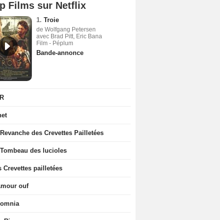
p Films sur Netflix
1.
Troie
de Wolfgang Petersen
avec Brad Pitt, Eric Bana
Film - Péplum
Bande-annonce
R
net
 Revanche des Crevettes Pailletées
 Tombeau des lucioles
 Crevettes pailletées
Amour ouf
somnia