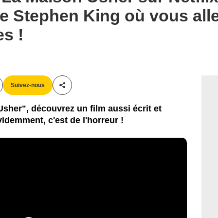
de Stephen King où vous all
s !
Suivez-nous
Partager cet article
sher", découvrez un film aussi écrit et
videmment, c'est de l'horreur !