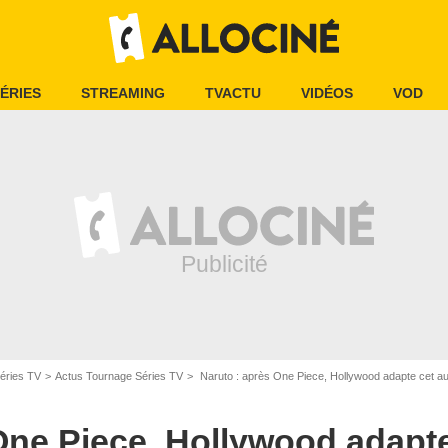
ÉRIES
STREAMING
TVACTU
VIDÉOS
VOD
éries TV
Actus Tournage Séries TV
Naruto : après One Piece, Hollywood adapte cet au
One Piece, Hollywood adapte