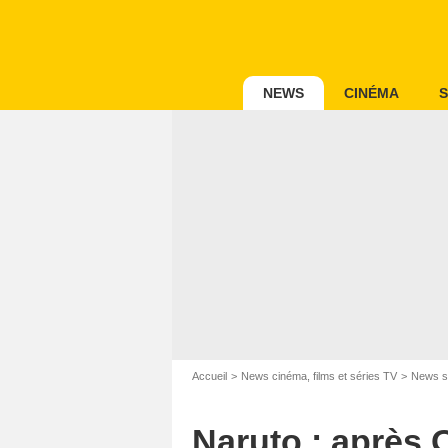
NEWS
CINÉMA
S
Accueil
News cinéma, films et séries TV
News s
Naruto : après 