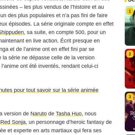
inées – les plus vendus de l’histoire et au
1
un des plus populaires et n’a pas fini de faire
eux épisodes. La série originale compte en effet
Shippuden
, sa suite, en compte 500, pour un
aintenant en live action. Écrit presque en
a et de l’anime ont en effet fini par se
2
de la série ne dépasse celle de la version
 l’anime ont été inventés, rendant celui-ci
nutes pour tout savoir sur la série animée
3
la version de
Naruto
de
Tasha Huo
, nous
e
Red Sonja
, un personnage d’heroic fantasy de
e et experte en arts martiaux qui fera ses