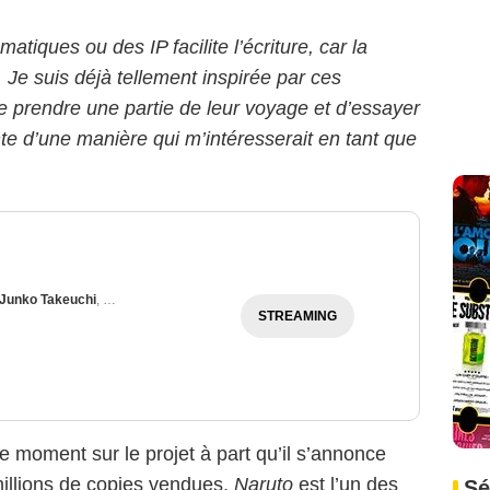
iques ou des IP facilite l’écriture, car la
à. Je suis déjà tellement inspirée par ces
e prendre une partie de leur voyage et d’essayer
te d’une manière qui m’intéresserait en tant que
Junko Takeuchi
,
Noriaki Sugiyama
,
Maia Baran
,
Nakamura Chie
STREAMING
 moment sur le projet à part qu’il s’annonce
millions de copies vendues,
Naruto
est l’un des
Sé