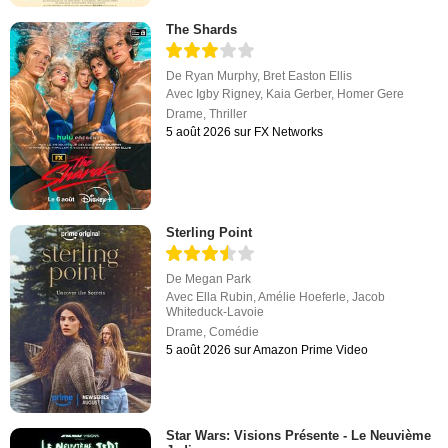
The Shards
De
Ryan Murphy
,
Bret Easton Ellis
Avec
Igby Rigney
,
Kaia Gerber
,
Homer Gere
Drame
,
Thriller
5 août 2026 sur FX Networks
Sterling Point
De
Megan Park
Avec
Ella Rubin
,
Amélie Hoeferle
,
Jacob
Whiteduck-Lavoie
Drame
,
Comédie
5 août 2026 sur Amazon Prime Video
Star Wars: Visions Présente - Le Neuvième