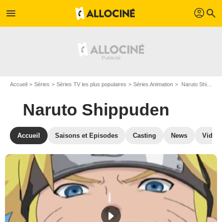
profil
menu
search
Accueil
Séries
Séries TV les plus populaires
Séries Animation
Naruto Shippuden
Naruto Shippuden
Accueil
Saisons et Episodes
Casting
News
Vidéo