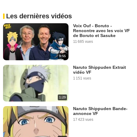
Les dernières vidéos
Voix Ouf - Boruto -
Rencontre avec les voix VF
de Boruto et Sasuke
11 685 vues
9:55
Naruto Shippuden Extrait
vidéo VF
1 151 vues
1:29
Naruto Shippuden Bande-
annonce VF
17 423 vues