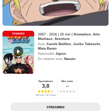
TERMINÉE
2007 - 2016
|
25 min
|
Animation
,
Arts
Martiaux
,
Aventure
Avec
Carole Baillien
,
Junko Takeuchi
,
Maia Baran
Nationalité
Japon
En relation avec
Naruto
Spectateurs
Mes amis
3,8
--
4945 notes, 128 critiques
STREAMING