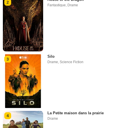
2
Fantastique
,
Drame
Silo
3
Drame
,
Science Fiction
La Petite maison dans la prairie
4
Drame