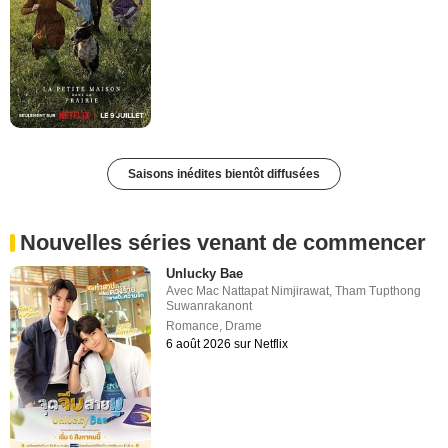
Saisons inédites bientôt diffusées
Nouvelles séries venant de commencer
Unlucky Bae
Avec
Mac Nattapat Nimjirawat
,
Tham Tupthong
Suwanrakanont
Romance
,
Drame
6 août 2026 sur Netflix