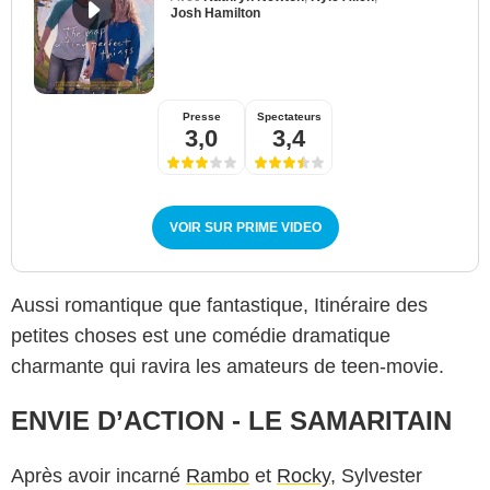
Josh Hamilton
Presse
Spectateurs
3,0
3,4
VOIR SUR PRIME VIDEO
Aussi romantique que fantastique, Itinéraire des
petites choses est une comédie dramatique
charmante qui ravira les amateurs de teen-movie.
ENVIE D’ACTION - LE SAMARITAIN
Amazon Prime Video
Après avoir incarné
Rambo
et
Rocky
, Sylvester