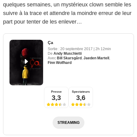
quelques semaines, un mystérieux clown semble les
suivre à la trace et attendre la moindre erreur de leur
part pour tenter de les enlever…
Ça
Sortie :
20 septembre 2017
|
2h 12min
De
Andy Muschietti
Avec
Bill Skarsgård
,
Jaeden Martell
,
Finn Wolfhard
Presse
Spectateurs
3,3
3,6
STREAMING