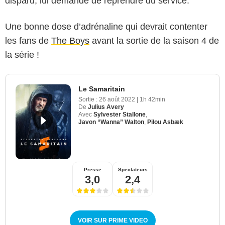
disparu, lui demande de reprendre du service.
Une bonne dose d’adrénaline qui devrait contenter
les fans de
The Boys
avant la sortie de la saison 4 de
la série !
Le Samaritain
Sortie :
26 août 2022
|
1h 42min
De
Julius Avery
Avec
Sylvester Stallone
,
Javon “Wanna” Walton
,
Pilou Asbæk
Presse
Spectateurs
3,0
2,4
VOIR SUR PRIME VIDEO