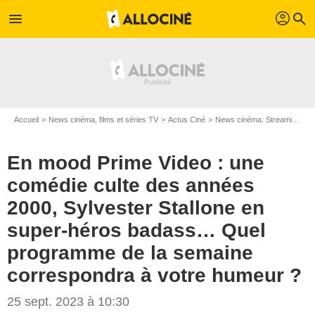
profil
menu
search
Accueil
News cinéma, films et séries TV
Actus Ciné
News cinéma: Streaming
E
En mood Prime Video : une
comédie culte des années
2000, Sylvester Stallone en
super-héros badass… Quel
programme de la semaine
correspondra à votre humeur ?
25 sept. 2023 à 10:30