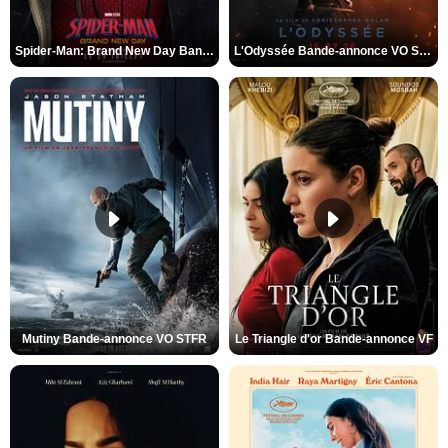
Spider-Man: Brand New Day Bande-annonce VO STFR
L'Odyssée Bande-annonce VO STFR
Mutiny Bande-annonce VO STFR
Le Triangle d'or Bande-annonce VF