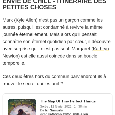
ENVIE DE CHILL - ITINÉRAIRE DES
PETITES CHOSES
Mark (
Kyle Allen
) n’est pas un garçon comme les
autres, puisqu'il est condamné à revivre la même
journée éternellement. Mais alors qu’il pensait
connaître son éternel quotidien par cœur, il découvre
avec surprise qu’il n’est pas seul. Margaret (
Kathryn
Newton
) est elle aussi coincée dans sa boucle
temporelle.
Ces deux êtres hors du commun parviendront-ils à
trouver le secret qui les unit ?
The Map Of Tiny Perfect Things
Sortie :
12 février 2021
|
1h 38min
De
Ian Samuels
Avec
Kathryn Newton
,
Kyle Allen
,