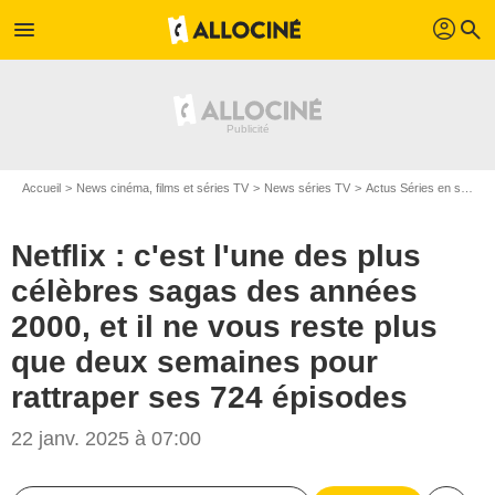
profil
menu
search
Accueil
News cinéma, films et séries TV
News séries TV
Actus Séries en streaming
Netflix : c'est l'une des plus
célèbres sagas des années
2000, et il ne vous reste plus
que deux semaines pour
rattraper ses 724 épisodes
22 janv. 2025 à 07:00