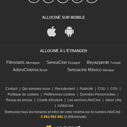
ALLOCINÉ SUR MOBILE
ALLOCINÉ À L'ÉTRANGER
Filmstarts
SensaCine
Beyazperde
Allemagne
Espagne
Turquie
AdoroCinema
Sensacine México
Brésil
Mexique
Contact
|
Qui sommes-nous
|
Recrutement
|
Publicité
|
CGU
|
CGV
|
Politique de cookies
|
Préférences cookies
|
Données Personnelles
|
Revue de presse
|
Charte d'écriture
|
Les services AlloCiné
|
Gérer Utiq
|
©AlloCiné
Retrouvez tous les horaires et infos de votre cinéma sur le numéro AlloCiné :
0 892 892 892
(0,90€/minute)