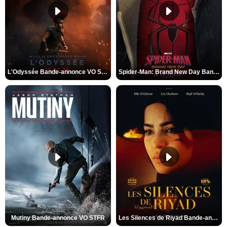
L'Odyssée Bande-annonce VO STFR
Spider-Man: Brand New Day Bande-annonce VO STFR
Mutiny Bande-annonce VO STFR
Les Silences de Riyad Bande-annonce VO STFR