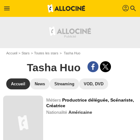
profil
menu
search
Accueil
Stars
Toutes les stars
Tasha Huo
Tasha Huo
Accueil
News
Streaming
VOD, DVD
Métiers
Productrice déléguée,
Scénariste,
Créatrice
Nationalité
Américaine