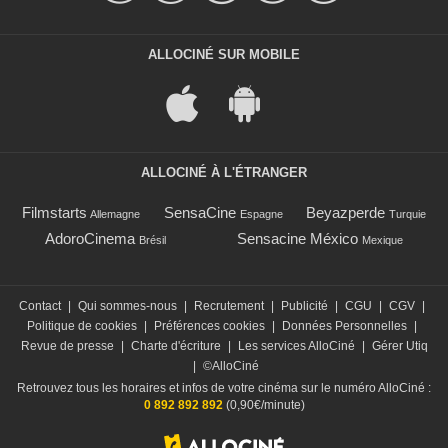
ALLOCINÉ SUR MOBILE
ALLOCINÉ À L'ÉTRANGER
Filmstarts
SensaCine
Beyazperde
Allemagne
Espagne
Turquie
AdoroCinema
Sensacine México
Brésil
Mexique
Contact
|
Qui sommes-nous
|
Recrutement
|
Publicité
|
CGU
|
CGV
|
Politique de cookies
|
Préférences cookies
|
Données Personnelles
|
Revue de presse
|
Charte d'écriture
|
Les services AlloCiné
|
Gérer Utiq
|
©AlloCiné
Retrouvez tous les horaires et infos de votre cinéma sur le numéro AlloCiné :
0 892 892 892
(0,90€/minute)