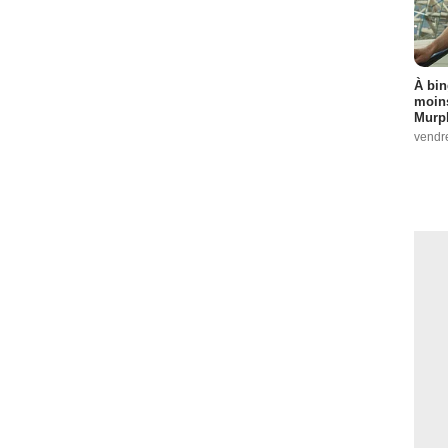
À bin
moins
Murph
vendr