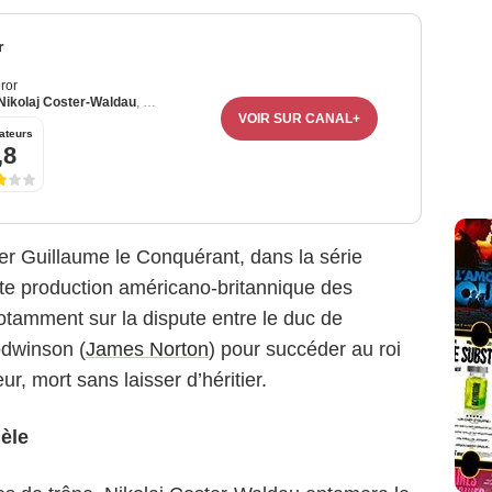
r
ror
Nikolaj Coster-Waldau
,
Emily Beecham
VOIR SUR CANAL+
ateurs
,8
ner Guillaume le Conquérant, dans la série
tte production américano-britannique des
tamment sur la dispute entre le duc de
odwinson (
James Norton
) pour succéder au roi
r, mort sans laisser d’héritier.
lèle