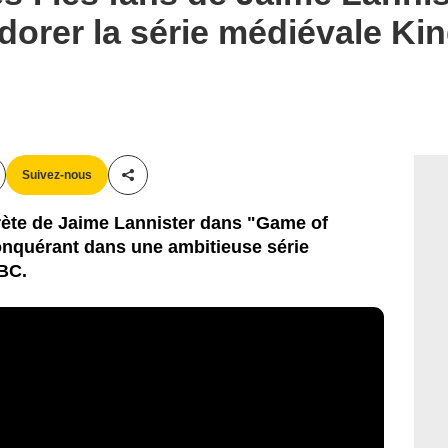
orer la série médiévale Ki
Suivez-nous
Partager cet article
prète de Jaime Lannister dans "Game of
onquérant dans une ambitieuse série
BBC.