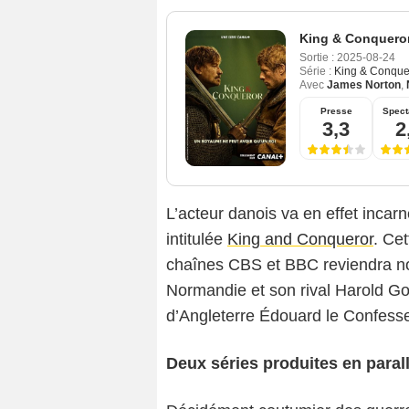
King & Conquero
Sortie :
2025-08-24
Série :
King & Conque
Avec
James Norton
,
Presse
Spect
3,3
2
L’acteur danois va en effet incar
intitulée
King and Conqueror
. Ce
chaînes CBS et BBC reviendra no
Normandie et son rival Harold G
d’Angleterre Édouard le Confesseu
Deux séries produites en paral