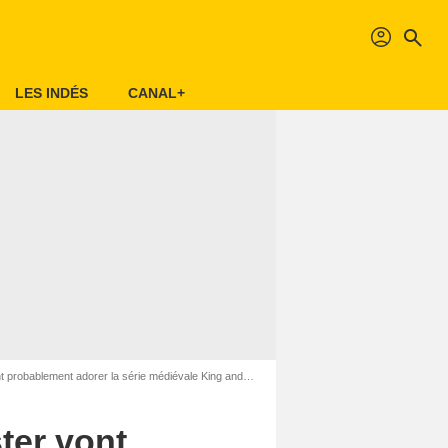
profil
search
LES INDÉS
CANAL+
bablement adorer la série médiévale King and Conqueror
ter vont