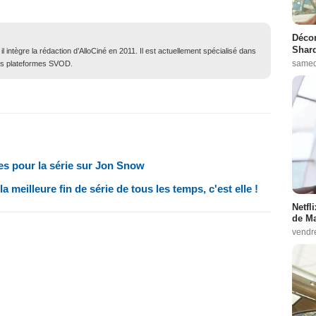
Décon
Shard
 intègre la rédaction d’AlloCiné en 2011. Il est actuellement spécialisé dans
samed
des plateformes SVOD.
s pour la série sur Jon Snow
 meilleure fin de série de tous les temps, c'est elle !
Netfl
de Ma
vendr