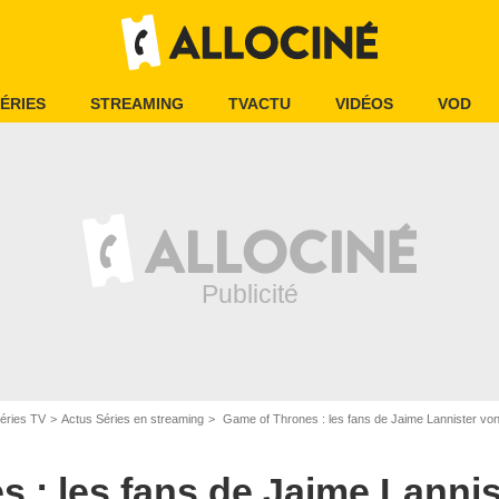
ÉRIES
STREAMING
TVACTU
VIDÉOS
VOD
éries TV
Actus Séries en streaming
Game of Thrones : les fans de Jaime Lannister vont pro
 : les fans de Jaime Lannis