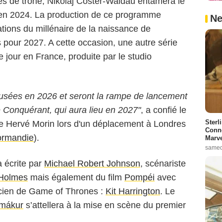
s de trône, Nikolaj Coster-Waldau entamera le
e en 2024. La production de ce programme
Ne
ations du millénaire de la naissance de
pour 2027. A cette occasion, une autre série
jour en France, produite par le studio
ffusées en 2026 et seront la rampe de lancement
e Conquérant, qui aura lieu en 2027"
, a confié le
Sterl
e Hervé Morin lors d'un déplacement à Londres
Conno
ormandie
).
Marve
samed
 écrite par
Michael Robert Johnson
, scénariste
 Holmes
mais également du film
Pompéi
avec
ancien de Game of Thrones :
Kit Harrington
. Le
rmákur
s’attellera à la mise en scène du premier