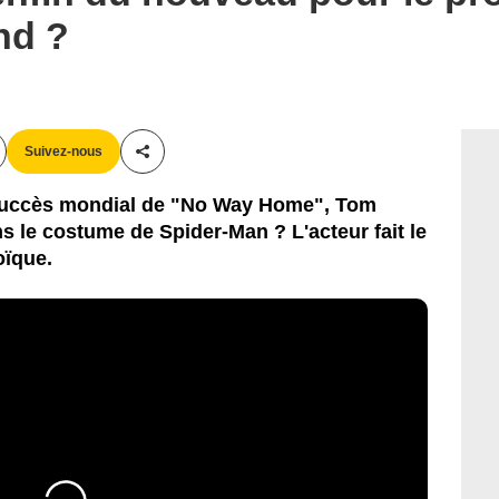
nd ?
Suivez-nous
Partager cet article
e succès mondial de "No Way Home", Tom
ans le costume de Spider-Man ? L'acteur fait le
oïque.