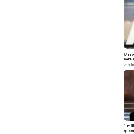
Un rô
sera 
vendr
1 mil
quand