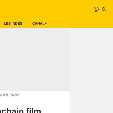
profil
search
LES INDÉS
CANAL+
ec Tom Holland ?
chain film