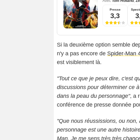
Avec
Tom Holland
,
Ze
Presse
Spect
3,3
3
Si la deuxième option semble depui
n'y a pas encore de
Spider-Man 
est visiblement là.
"Tout ce que je peux dire, c'est
discussions pour déterminer ce à
dans la peau du personnage"
, a
conférence de presse donnée po
"Que nous réussissions, ou non, 
personnage est une autre histoir
Man. Je me sens très très chanceu