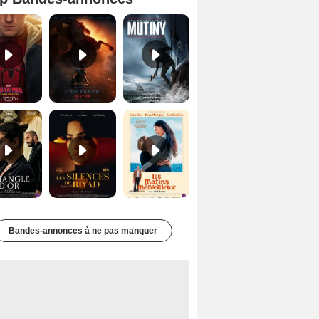
Spider-Man: Brand New Day Bande-annonce VO STFR
L'Odyssée Bande-annonce VO STFR
Mutiny Bande-annonce VO STFR
Le Triangle d'or Bande-annonce VF
Les Silences de Riyad Bande-annonce VO STFR
Les Matins merveilleux Bande-annonce VF
Bandes-annonces à ne pas manquer