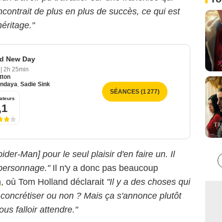
encontrait de plus en plus de succès, ce qui est
héritage."
nd New Day
6
|
2h 25min
tton
ndaya
,
Sadie Sink
SÉANCES (1 277)
ateurs
,1
der-Man] pour le seul plaisir d'en faire un. Il
e personnage."
Il n'y a donc pas beaucoup
n
, où Tom Holland déclarait
"Il y a des choses qui
e concrétiser ou non ? Mais ça s'annonce plutôt
us falloir attendre."