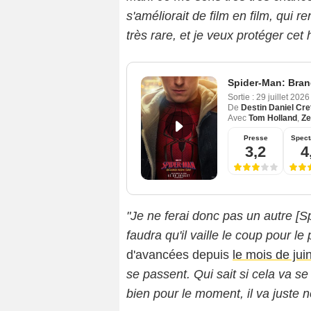
s'améliorait de film en film, qui r
très rare, et je veux protéger cet 
Spider-Man: Bra
Sortie :
29 juillet 202
De
Destin Daniel Cre
Avec
Tom Holland
,
Ze
Presse
Spect
3,2
4
"Je ne ferai donc pas un autre [Spi
faudra qu'il vaille le coup pour l
d'avancées depuis
le mois de jui
se passent. Qui sait si cela va s
bien pour le moment, il va juste no