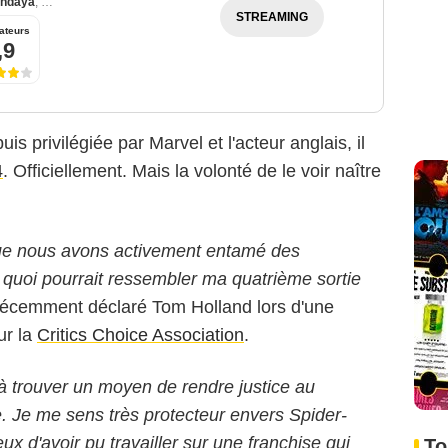
ndaya
,
Benedict Cumberbatch
STREAMING
ateurs
,9
s privilégiée par Marvel et l'acteur anglais, il
4
. Officiellement. Mais la volonté de le voir naître
 que nous avons activement entamé des
 quoi pourrait ressembler ma quatrième sortie
 récemment déclaré Tom Holland lors d'une
ur la
Critics Choice Association
.
à trouver un moyen de rendre justice au
e. Je me sens très protecteur envers Spider-
x d'avoir pu travailler sur une franchise qui
To