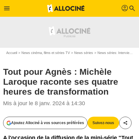
profil
menu
search
Accueil
News cinéma, films et séries TV
News séries
News séries: Interviews
Tout pour Agnès : Michèle
Laroque raconte ses quatre
heures de transformation
Mis à jour le 8 janv. 2024 à 14:30
Ajoutez Allociné à vos sources préférées
Suivez-nous
Partag
A l'occasion de la diffusion de la mini-série "Tout