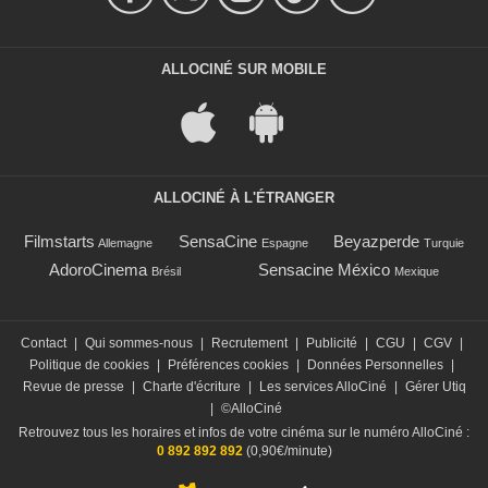
ALLOCINÉ SUR MOBILE
ALLOCINÉ À L'ÉTRANGER
Filmstarts
SensaCine
Beyazperde
Allemagne
Espagne
Turquie
AdoroCinema
Sensacine México
Brésil
Mexique
Contact
|
Qui sommes-nous
|
Recrutement
|
Publicité
|
CGU
|
CGV
|
Politique de cookies
|
Préférences cookies
|
Données Personnelles
|
Revue de presse
|
Charte d'écriture
|
Les services AlloCiné
|
Gérer Utiq
|
©AlloCiné
Retrouvez tous les horaires et infos de votre cinéma sur le numéro AlloCiné :
0 892 892 892
(0,90€/minute)