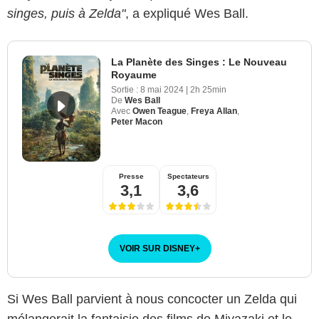
singes, puis à Zelda"
, a expliqué Wes Ball.
La Planète des Singes : Le Nouveau
Royaume
Sortie :
8 mai 2024
|
2h 25min
De
Wes Ball
Avec
Owen Teague
,
Freya Allan
,
Peter Macon
Presse
Spectateurs
3,1
3,6
VOIR SUR DISNEY
+
Si Wes Ball parvient à nous concocter un Zelda qui
mélangerait la fantaisie des films de Miyazaki et le