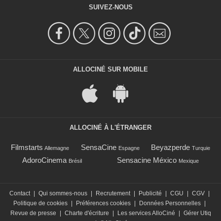
SUIVEZ-NOUS
ALLOCINÉ SUR MOBILE
ALLOCINÉ À L'ÉTRANGER
Filmstarts
SensaCine
Beyazperde
Allemagne
Espagne
Turquie
AdoroCinema
Sensacine México
Brésil
Mexique
Contact
|
Qui sommes-nous
|
Recrutement
|
Publicité
|
CGU
|
CGV
|
Politique de cookies
|
Préférences cookies
|
Données Personnelles
|
Revue de presse
|
Charte d'écriture
|
Les services AlloCiné
|
Gérer Utiq