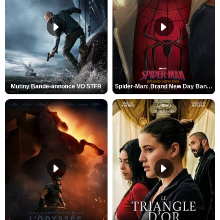
Mutiny Bande-annonce VO STFR
Spider-Man: Brand New Day Bande-annonce VO STFR