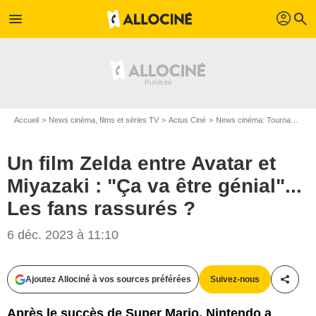
profil
menu
search
Accueil
News cinéma, films et séries TV
Actus Ciné
News cinéma: Tournages
Un film Zelda entre Avatar et
Miyazaki : "Ça va être génial"...
Les fans rassurés ?
6 déc. 2023 à 11:10
Ajoutez Allociné à vos sources préférées
Suivez-nous
Partag
Après le succès de Super Mario, Nintendo a