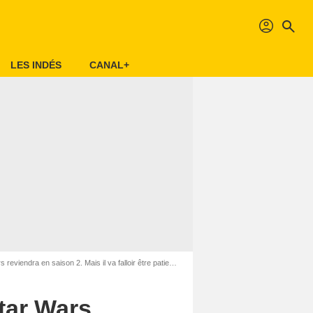
profil
search
LES INDÉS
CANAL+
iendra en saison 2. Mais il va falloir être patients...
Star Wars