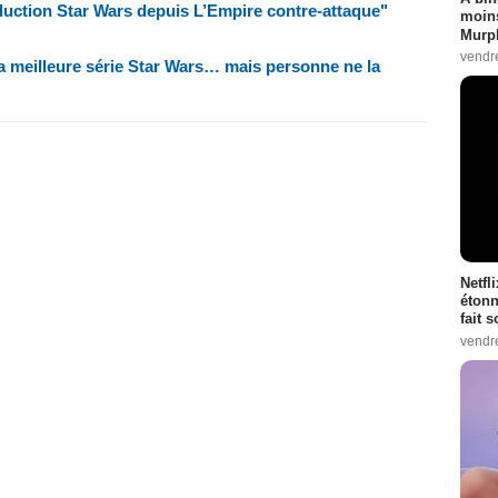
duction Star Wars depuis L’Empire contre-attaque"
moins
Murph
vendr
 meilleure série Star Wars… mais personne ne la
Netfl
étonn
fait 
vendr