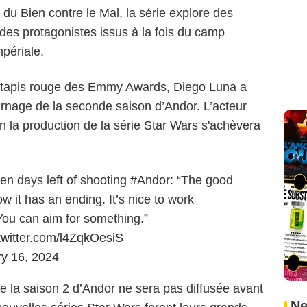
 du Bien contre le Mal, la série explore des
 des protagonistes issus à la fois du camp
mpériale.
le tapis rouge des Emmy Awards, Diego Luna a
urnage de la seconde saison d’Andor. L’acteur
n la production de la série Star Wars s'achèvera
n days left of shooting
#Andor
: “The good
w it has an ending. It’s nice to work
You can aim for something.”
.twitter.com/l4ZqkOesiS
y 16, 2024
que la saison 2 d’Andor ne sera pas diffusée avant
Ne