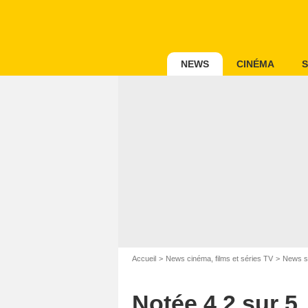
NEWS
CINÉMA
S
Accueil
News cinéma, films et séries TV
News s
Notée 4,2 sur 5,