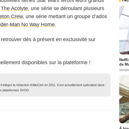
ouvelles séries Star Wars feront leurs grands
:
The Acolyte
, une série se déroulant plusieurs
eton Crew
, une série mettant un groupe d’ados
ider-Man No Way Home
.
retrouver dès à présent en exclusivité sur
Netfl
ellement disponibles sur la plateforme !
de Ma
vendr
 intègre la rédaction d’AlloCiné en 2011. Il est actuellement spécialisé dans
des plateformes SVOD.
À bin