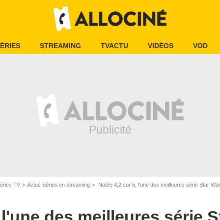
ÉRIES
STREAMING
TVACTU
VIDÉOS
VOD
éries TV
Actus Séries en streaming
Notée 4,2 sur 5, l'une des meilleures série Star Wars rev
 l'une des meilleures série 