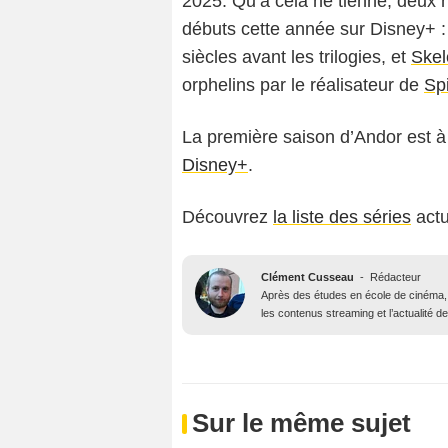
2025. Qu’à cela ne tienne, deux n
débuts cette année sur Disney+ 
siècles avant les trilogies, et
Skel
orphelins par le réalisateur de
Sp
La première saison d’Andor est à 
Disney+
.
Découvrez
la liste des séries
actu
Clément Cusseau
-
Rédacteur
Après des études en école de cinéma, il
les contenus streaming et l’actualité 
Sur le même sujet