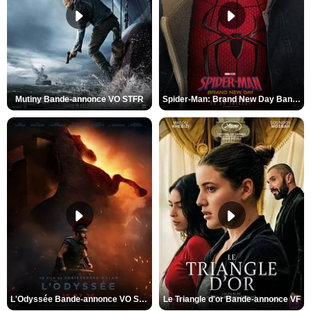
Mutiny Bande-annonce VO STFR
Spider-Man: Brand New Day Bande-annonce VO STFR
L'Odyssée Bande-annonce VO STFR
Le Triangle d'or Bande-annonce VF