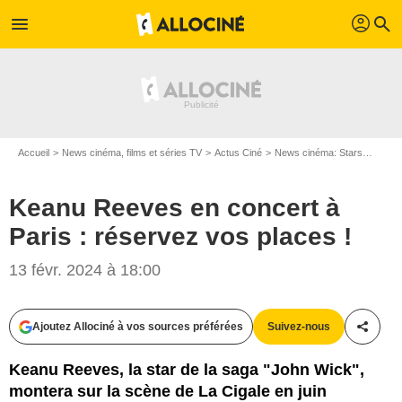
profil
menu
search
Accueil
News cinéma, films et séries TV
Actus Ciné
News cinéma: Stars
Keanu
Keanu Reeves en concert à
Paris : réservez vos places !
13 févr. 2024 à 18:00
Ajoutez Allociné à vos sources préférées
Suivez-nous
Partag
Keanu Reeves, la star de la saga "John Wick",
montera sur la scène de La Cigale en juin