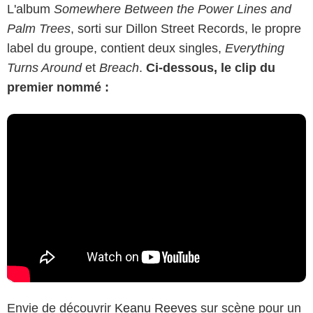
L'album
Somewhere Between the Power Lines and
Palm Trees
, sorti sur Dillon Street Records, le propre
label du groupe, contient deux singles,
Everything
Turns Around
et
Breach
.
Ci-dessous, le clip du
premier nommé :
Envie de découvrir
Keanu Reeves
sur scène pour un