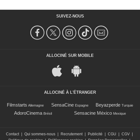
SUIVEZ-NOUS
ALLOCINÉ SUR MOBILE
ALLOCINÉ À L'ÉTRANGER
Filmstarts
SensaCine
Beyazperde
Allemagne
Espagne
Turquie
AdoroCinema
Sensacine México
Brésil
Mexique
Contact
|
Qui sommes-nous
|
Recrutement
|
Publicité
|
CGU
|
CGV
|