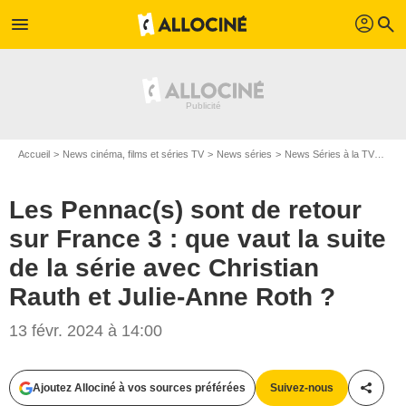
profil
menu
search
Accueil
News cinéma, films et séries TV
News séries
News Séries à la TV
Les 
Les Pennac(s) sont de retour
sur France 3 : que vaut la suite
de la série avec Christian
Rauth et Julie-Anne Roth ?
13 févr. 2024 à 14:00
Ajoutez Allociné à vos sources préférées
Suivez-nous
Partag