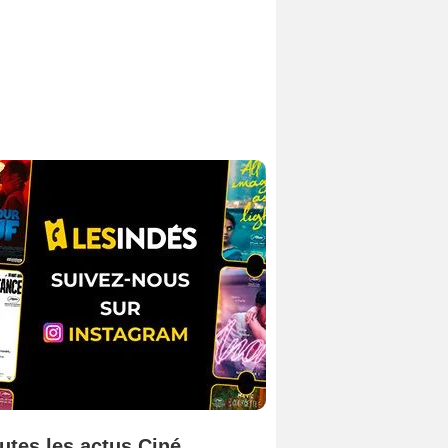
utes les actus Ciné