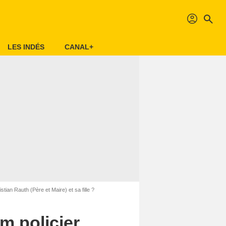
profil
search
LES INDÉS
CANAL+
tian Rauth (Père et Maire) et sa fille ?
lm policier