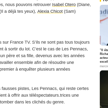
tés, nous pouvons retrouver
Isabel Otero
(Diane,
(Il a déjà tes yeux),
Alexia Chicot
(Sam)
ns sur France TV. S’ils ne sont pas tous toujours
nt à sortir du lot. C’est le cas de Les Pennacs,
"Il é
Fabien MALOT - FTV
Richa
 un père et sa fille, devenus avec les années
acteu
excel
ravailler ensemble afin de résoudre une
mercr
 premier à enquêter plusieurs années
fausses pistes, Les Pennacs, qui reste certes
ent à offrir aux téléspectateurs.trices une
tomber dans les clichés du genre.