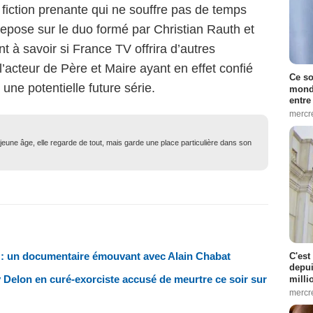
iction prenante qui ne souffre pas de temps
 repose sur le duo formé par Christian Rauth et
 à savoir si France TV offrira d’autres
l’acteur de Père et Maire ayant en effet confié
Ce so
 une potentielle future série.
monde
entre
mercr
eune âge, elle regarde de tout, mais garde une place particulière dans son
3 : un documentaire émouvant avec Alain Chabat
C'est
depui
 Delon en curé-exorciste accusé de meurtre ce soir sur
milli
mercr