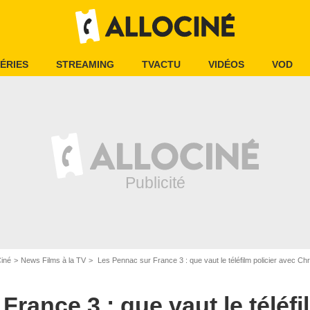
ÉRIES
STREAMING
TVACTU
VIDÉOS
VOD
Ciné
News Films à la TV
Les Pennac sur France 3 : que vaut le téléfilm policier avec Chris
rance 3 : que vaut le téléfi