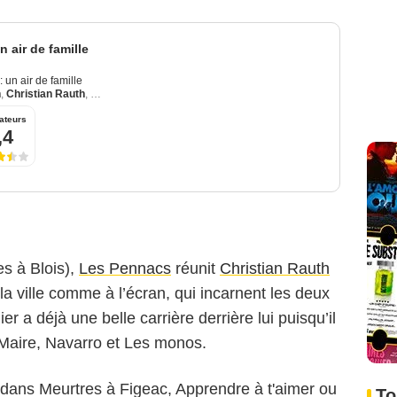
 air de famille
 un air de famille
h
,
Christian Rauth
,
Fejria Deliba
ateurs
,4
s à Blois),
Les Pennacs
réunit
Christian Rauth
 à la ville comme à l’écran, qui incarnent les deux
 a déjà une belle carrière derrière lui puisqu’il
 Maire, Navarro et Les monos.
rée dans Meurtres à Figeac, Apprendre à t'aimer ou
To