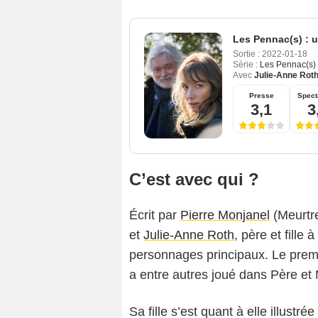
Les Pennac(s) : un
Sortie :
2022-01-18
Série :
Les Pennac(s) :
Avec
Julie-Anne Rot
Presse
Spect
3,1
3
C’est avec qui ?
Écrit par
Pierre Monjanel
(Meurtre
et
Julie-Anne Roth
, père et fille
personnages principaux. Le premier
a entre autres joué dans Père et
Sa fille s’est quant à elle illust