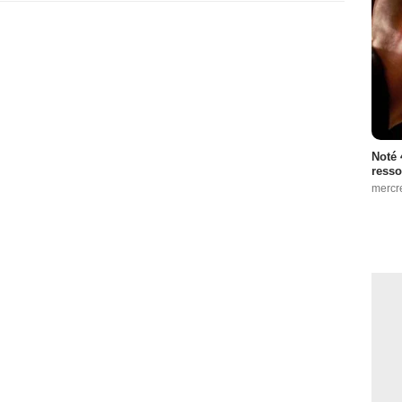
Noté 
resso
mercr