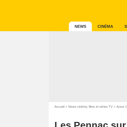
NEWS
CINÉMA
S
Accueil
News cinéma, films et séries TV
Actus 
Les Pennac sur F