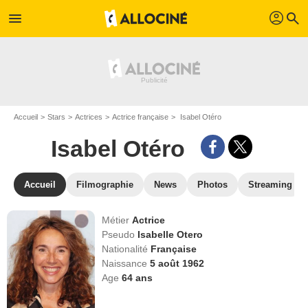
profil
menu
search
Accueil
Stars
Actrices
Actrice française
Isabel Otéro
Isabel Otéro
Accueil
Filmographie
News
Photos
Streaming
Métier
Actrice
Pseudo
Isabelle Otero
Nationalité
Française
Naissance
5 août 1962
Age
64
ans