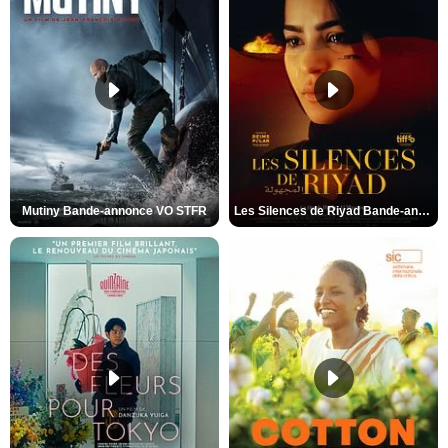
Mutiny Bande-annonce VO STFR
Les Silences de Riyad Bande-annonce VO STFR