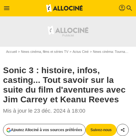
profil
menu
search
Accueil
News cinéma, films et séries TV
Actus Ciné
News cinéma: Tournages
Sonic 3 : histoire, infos,
casting... Tout savoir sur la
suite du film d'aventures avec
Jim Carrey et Keanu Reeves
Mis à jour le 23 déc. 2024 à 18:00
Ajoutez Allociné à vos sources préférées
Suivez-nous
Partag