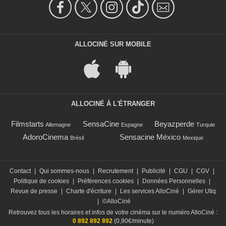
ALLOCINÉ SUR MOBILE
ALLOCINÉ À L'ÉTRANGER
Filmstarts
SensaCine
Beyazperde
Allemagne
Espagne
Turquie
AdoroCinema
Sensacine México
Brésil
Mexique
Contact
|
Qui sommes-nous
|
Recrutement
|
Publicité
|
CGU
|
CGV
|
Politique de cookies
|
Préférences cookies
|
Données Personnelles
|
Revue de presse
|
Charte d'écriture
|
Les services AlloCiné
|
Gérer Utiq
|
©AlloCiné
Retrouvez tous les horaires et infos de votre cinéma sur le numéro AlloCiné :
0 892 892 892
(0,90€/minute)