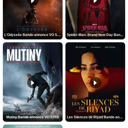
L'Odyssée Bande-annonce VO STFR
Spider-Man: Brand New Day Bande-annonce VO STFR
Mutiny Bande-annonce VO STFR
Les Silences de Riyad Bande-annonce VO STFR