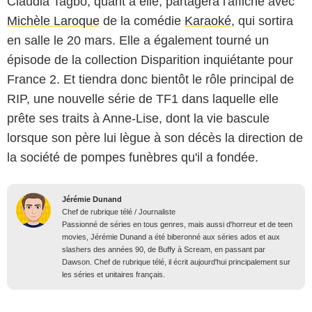
Claudia Tagbo, quant à elle, partagera l'affiche avec
Michèle Laroque
de la comédie
Karaoké
, qui sortira
en salle le 20 mars. Elle a également tourné un
épisode de la collection
Disparition inquiétante
pour
France 2. Et tiendra donc bientôt le rôle principal de
RIP, une nouvelle série de TF1 dans laquelle elle
prête ses traits à Anne-Lise, dont la vie bascule
lorsque son père lui lègue à son décès la direction de
la société de pompes funèbres qu'il a fondée.
Jérémie Dunand
Chef de rubrique télé / Journaliste
Passionné de séries en tous genres, mais aussi d'horreur et de teen
movies, Jérémie Dunand a été biberonné aux séries ados et aux
slashers des années 90, de Buffy à Scream, en passant par
Dawson. Chef de rubrique télé, il écrit aujourd'hui principalement sur
les séries et unitaires français.