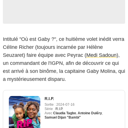
Intitulé "Où est Gaby ?", ce huitième volet inédit verra
Céline Richer (toujours incarnée par Hélène
Seuzaret) faire équipe avec Peyrac (
Medi Sadoun
),
un commandant de l'IGPN, afin de découvrir ce qui
est arrivé à son binôme, la capitaine Gaby Molina, qui
a mystérieusement disparu.
R.I.P.
Sortie :
2024-07-16
Série :
R.I.P.
Avec
Claudia Tagbo
,
Antoine Duléry
,
Samuel Dijan "Bambi"