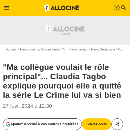
profil
menu
search
Accueil
News cinéma, films et séries TV
News séries
News Séries à la TV
"Ma 
"Ma collègue voulait le rôle
principal"... Claudia Tagbo
explique pourquoi elle a quitté
la série Le Crime lui va si bien
27 févr. 2024 à 12:30
Ajoutez Allociné à vos sources préférées
Suivez-nous
Partag