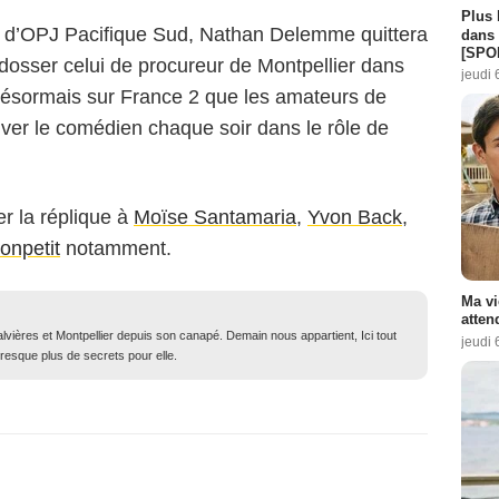
Plus 
n d’OPJ Pacifique Sud, Nathan Delemme quittera
dans 
[SPO
dosser celui de procureur de Montpellier dans
jeudi 
c désormais sur France 2 que les amateurs de
ouver le comédien chaque soir dans le rôle de
er la réplique à
Moïse Santamaria
,
Yvon Back
,
onpetit
notamment.
Ma vi
atten
lvières et Montpellier depuis son canapé. Demain nous appartient, Ici tout
jeudi 
resque plus de secrets pour elle.