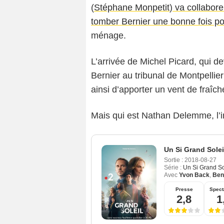
(
Stéphane Monpetit
)
va collaborer
tomber Bernier une bonne fois po
ménage.
L’arrivée de Michel Picard, qui d
Bernier au tribunal de Montpellie
ainsi d’apporter un vent de fraîche
Mais qui est Nathan Delemme, l’i
Un Si Grand Solei
Sortie :
2018-08-27
Série :
Un Si Grand So
Avec
Yvon Back
,
Ben
Presse
Spect
2,8
1