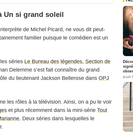
 Un si grand soleil
terprète de Michel Picard, ne vous dit peut-
rtainement familier puisque le comédien est un
les séries
Le Bureau des légendes
,
Section de
Décon
signé
han Delemme s’est fait connaître du grand
obse
jeudi 
rôle du lieutenant Jackson Bellerose dans
OPJ
es rôles à la télévision. Ainsi, on a pu le voir
ges
et plus récemment dans la mini-série
Tout
arianne
. Deux séries dans lesquelles le
r.