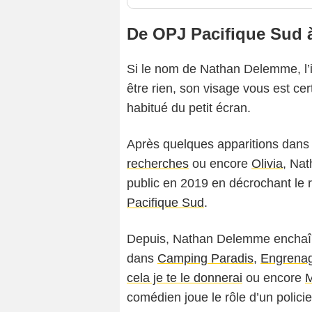
De OPJ Pacifique Sud à
Si le nom de Nathan Delemme, l’in
être rien, son visage vous est ce
habitué du petit écran.
Après quelques apparitions dans 
recherches
ou encore
Olivia
, Nat
public en 2019 en décrochant le 
Pacifique Sud
.
Depuis, Nathan Delemme enchaîne l
dans
Camping Paradis
,
Engrena
cela je te le donnerai
ou encore
M
comédien joue le rôle d’un policie