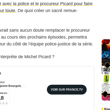
 avec la police et le procureur Picard pour faire
ur toute
. De quoi créer un sacré remue-
evrait sans aucun doute remplacer le procureur
r au cours des prochains épisodes, permettra
ur du côté de l’équipe police-justice de la série.
nterprète de Michel Picard ?
l
leil
jamin Bourgois
,
Emma Colberti
VOIR SUR FRANCE.TV
ateurs
,8
Ne