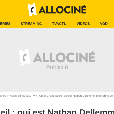
ÉRIES
STREAMING
TVACTU
VIDÉOS
VOD
éries
News Séries à la TV
Un Si Grand Soleil : qui est Nathan Dellemme, l’interprète de 
il : qui est Nathan Dellemme