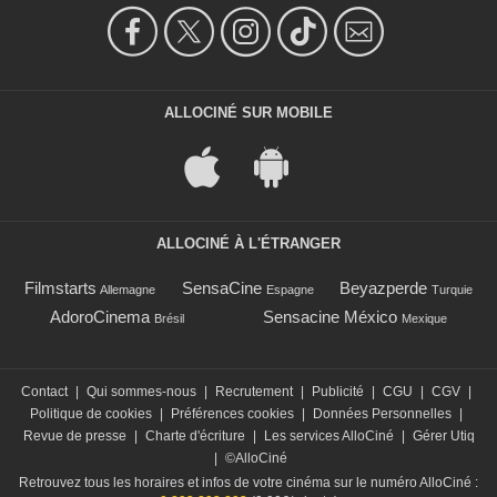
ALLOCINÉ SUR MOBILE
ALLOCINÉ À L'ÉTRANGER
Filmstarts
SensaCine
Beyazperde
Allemagne
Espagne
Turquie
AdoroCinema
Sensacine México
Brésil
Mexique
Contact
|
Qui sommes-nous
|
Recrutement
|
Publicité
|
CGU
|
CGV
|
Politique de cookies
|
Préférences cookies
|
Données Personnelles
|
Revue de presse
|
Charte d'écriture
|
Les services AlloCiné
|
Gérer Utiq
|
©AlloCiné
Retrouvez tous les horaires et infos de votre cinéma sur le numéro AlloCiné :