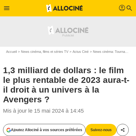
profil
menu
search
Accueil
News cinéma, films et séries TV
Actus Ciné
News cinéma: Tournages
1,3 milliard de dollars : le film
le plus rentable de 2023 aura-t-
il droit à un univers à la
Avengers ?
Mis à jour le 15 mai 2024 à 14:45
Ajoutez Allociné à vos sources préférées
Suivez-nous
Partag