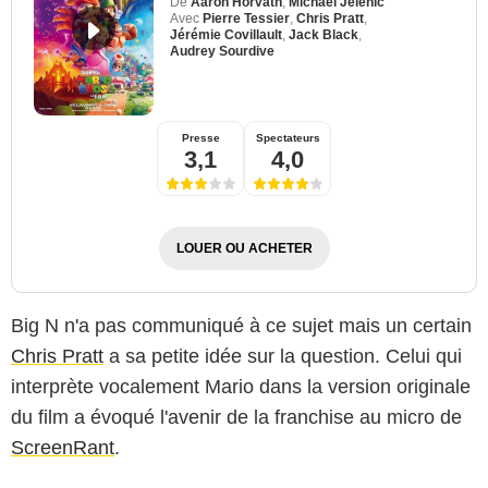
De
Aaron Horvath
,
Michael Jelenic
Avec
Pierre Tessier
,
Chris Pratt
,
Jérémie Covillault
,
Jack Black
,
Audrey Sourdive
Presse
Spectateurs
3,1
4,0
LOUER OU ACHETER
Big N n'a pas communiqué à ce sujet mais un certain
Chris Pratt
a sa petite idée sur la question. Celui qui
interprète vocalement Mario dans la version originale
du film a évoqué l'avenir de la franchise au micro de
ScreenRant
.