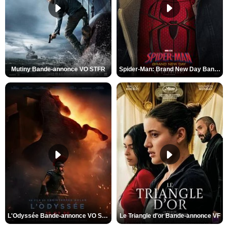
Mutiny Bande-annonce VO STFR
Spider-Man: Brand New Day Bande-annonce VO STFR
L'Odyssée Bande-annonce VO STFR
Le Triangle d'or Bande-annonce VF