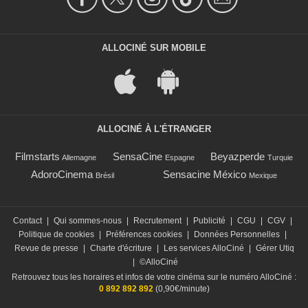
ALLOCINÉ SUR MOBILE
ALLOCINÉ À L'ÉTRANGER
Filmstarts
SensaCine
Beyazperde
Allemagne
Espagne
Turquie
AdoroCinema
Sensacine México
Brésil
Mexique
Contact
|
Qui sommes-nous
|
Recrutement
|
Publicité
|
CGU
|
CGV
|
Politique de cookies
|
Préférences cookies
|
Données Personnelles
|
Revue de presse
|
Charte d'écriture
|
Les services AlloCiné
|
Gérer Utiq
|
©AlloCiné
Retrouvez tous les horaires et infos de votre cinéma sur le numéro AlloCiné :
0 892 892 892
(0,90€/minute)