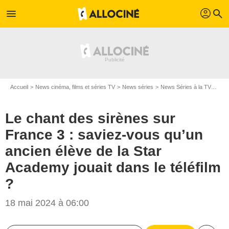
profil
menu
search
Accueil
News cinéma, films et séries TV
News séries
News Séries à la TV
Le c
Le chant des sirènes sur
France 3 : saviez-vous qu’un
ancien élève de la Star
Academy jouait dans le téléfilm
?
18 mai 2024 à 06:00