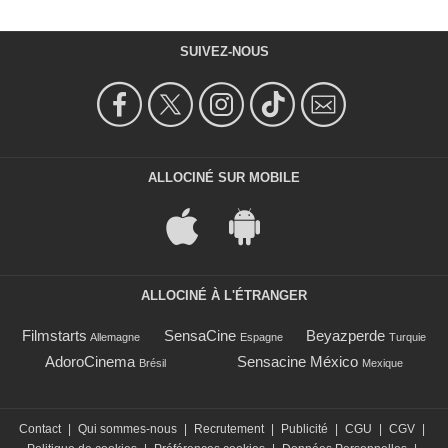
SUIVEZ-NOUS
ALLOCINÉ SUR MOBILE
ALLOCINÉ À L'ÉTRANGER
Filmstarts
SensaCine
Beyazperde
Allemagne
Espagne
Turquie
AdoroCinema
Sensacine México
Brésil
Mexique
Contact
|
Qui sommes-nous
|
Recrutement
|
Publicité
|
CGU
|
CGV
|