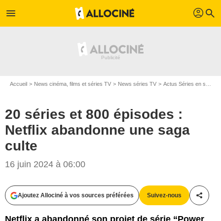
profil
menu
search
Accueil
News cinéma, films et séries TV
News séries TV
Actus Séries en streaming
20 séries et 800 épisodes :
Netflix abandonne une saga
culte
16 juin 2024 à 06:00
Ajoutez Allociné à vos sources préférées
Suivez-nous
Partag
Netflix a abandonné son projet de série “Power