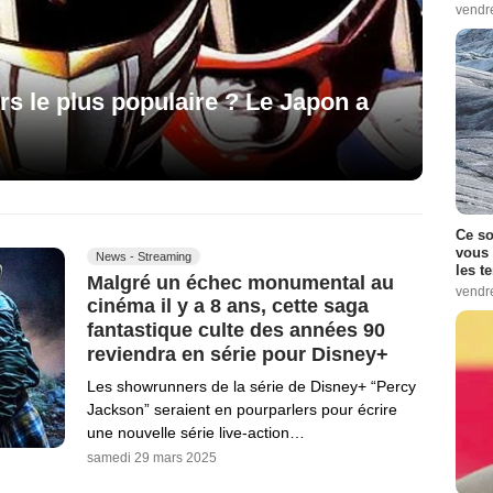
vendr
s le plus populaire ? Le Japon a
Ce so
vous 
News - Streaming
les t
Malgré un échec monumental au
vendr
cinéma il y a 8 ans, cette saga
fantastique culte des années 90
reviendra en série pour Disney+
Les showrunners de la série de Disney+ “Percy
Jackson” seraient en pourparlers pour écrire
une nouvelle série live-action…
samedi 29 mars 2025