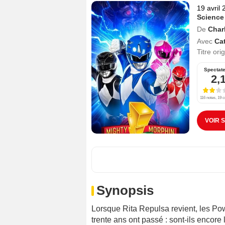
19 avril
Science
De
Charl
Avec
Ca
Titre ori
Spectat
2,
116 notes, 19 c
VOIR 
Synopsis
Lorsque Rita Repulsa revient, les Pow
trente ans ont passé : sont-ils encore