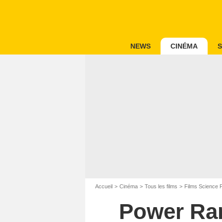
NEWS
CINÉMA
S
Accueil
Cinéma
Tous les films
Films Science F
Power Ran