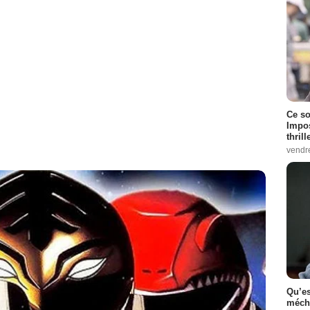
Ce so
Impos
thrill
vendr
Qu’es
méch