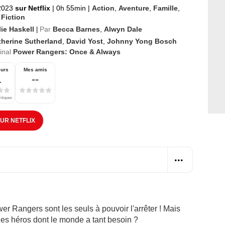
 2023
sur Netflix
|
0h 55min
|
Action
,
Aventure
,
Famille
,
 Fiction
ie Haskell
Par
Becca Barnes
,
Alwyn Dale
|
therine Sutherland
,
David Yost
,
Johnny Yong Bosch
ginal
Power Rangers: Once & Always
eurs
Mes amis
1
--
ritiques
SUR NETFLIX
er Rangers sont les seuls à pouvoir l'arrêter ! Mais
 les héros dont le monde a tant besoin ?