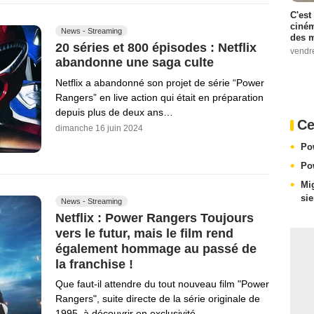
C'est
ciném
News - Streaming
des m
20 séries et 800 épisodes : Netflix
vendr
abandonne une saga culte
Netflix a abandonné son projet de série “Power
Rangers” en live action qui était en préparation
depuis plus de deux ans…
Ce
dimanche 16 juin 2024
Po
Po
Mi
si
News - Streaming
Netflix : Power Rangers Toujours
vers le futur, mais le film rend
également hommage au passé de
la franchise !
Que faut-il attendre du tout nouveau film "Power
Rangers", suite directe de la série originale de
1995, à découvrir en exclusivité…