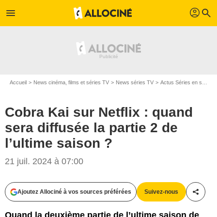
profil
menu
search
Accueil
News cinéma, films et séries TV
News séries TV
Actus Séries en streaming
Cobra Kai sur Netflix : quand
sera diffusée la partie 2 de
l’ultime saison ?
21 juil. 2024 à 07:00
Ajoutez Allociné à vos sources préférées
Suivez-nous
Partag
Quand la deuxième partie de l’ultime saison de