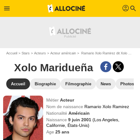
profil
menu
search
Accueil
Stars
Acteurs
Acteur américain
Ramario Xolo Ramirez dit Xolo Maridueña
Xolo Maridueña
Accueil
Biographie
Filmographie
News
Photos
Métier
Acteur
Nom de naissance
Ramario Xolo Ramirez
Nationalité
Américain
Naissance
9 juin 2001
(Los Angeles,
Californie, États-Unis)
Age
25
ans