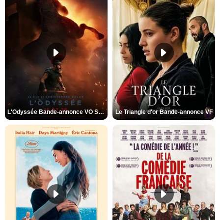
L'Odyssée Bande-annonce VO STFR
Le Triangle d'or Bande-annonce VF