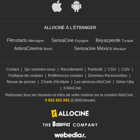
ALLOCINÉ À L'ÉTRANGER
Filmstarts
SensaCine
Beyazperde
Allemagne
Espagne
Turquie
AdoroCinema
Sensacine México
Brésil
Mexique
Contact
|
Qui sommes-nous
|
Recrutement
|
Publicité
|
CGU
|
CGV
|
Politique de cookies
|
Préférences cookies
|
Données Personnelles
|
Revue de presse
|
Charte d'écriture
|
Les services AlloCiné
|
Gérer Utiq
|
©AlloCiné
Retrouvez tous les horaires et infos de votre cinéma sur le numéro AlloCiné :
0 892 892 892
(0,90€/minute)