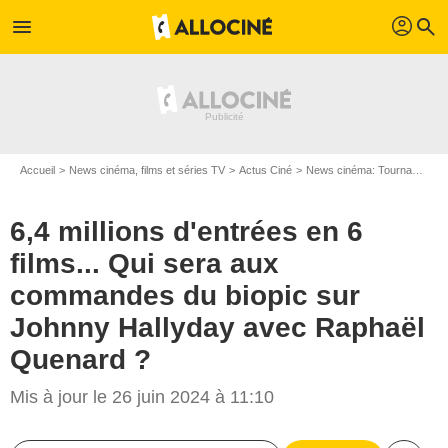
profil
menu
search
Accueil
News cinéma, films et séries TV
Actus Ciné
News cinéma: Tournages
6,4 millions d'entrées en 6
films... Qui sera aux
commandes du biopic sur
Johnny Hallyday avec Raphaël
Quenard ?
Dominique jacovides / bestimage
Mis à jour le 26 juin 2024 à 11:10