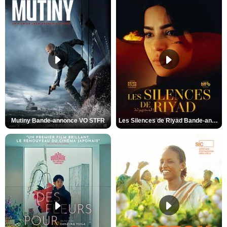
Mutiny Bande-annonce VO STFR
Les Silences de Riyad Bande-annonce VO STFR