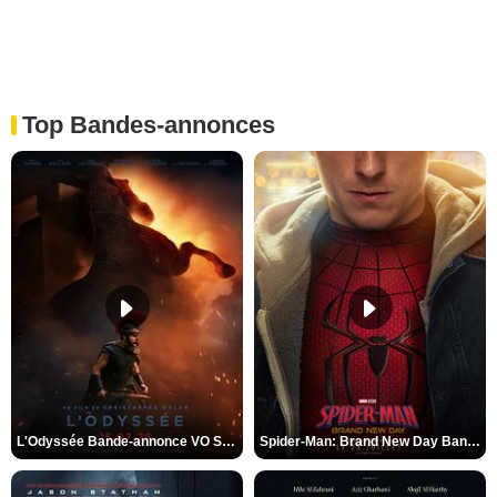
Top Bandes-annonces
L'Odyssée Bande-annonce VO STFR
Spider-Man: Brand New Day Bande-annonce VO STFR