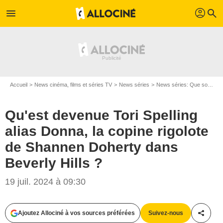
profil
menu
search
Accueil
News cinéma, films et séries TV
News séries
News séries: Que sont-ils devenus ?
Qu'est devenue Tori Spelling
alias Donna, la copine rigolote
de Shannen Doherty dans
Beverly Hills ?
19 juil. 2024 à 09:30
Ajoutez Allociné à vos sources préférées
Suivez-nous
Partag