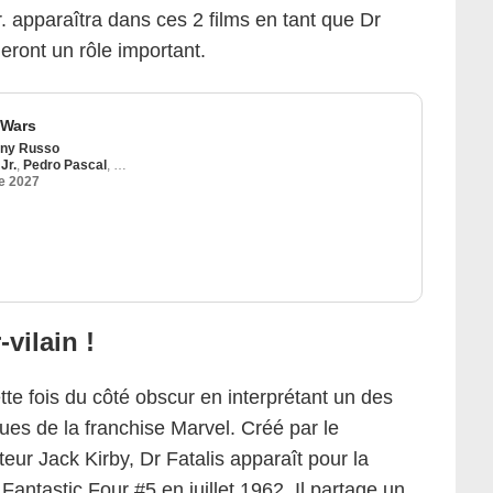
 apparaîtra dans ces 2 films en tant que Dr
eront un rôle important.
 Wars
ny Russo
Jr.
,
Pedro Pascal
,
Vanessa Kirby
e 2027
vilain !
ette fois du côté obscur en interprétant un des
ues de la franchise Marvel. Créé par le
eur Jack Kirby, Dr Fatalis apparaît pour la
Fantastic Four #5 en juillet 1962. Il partage un