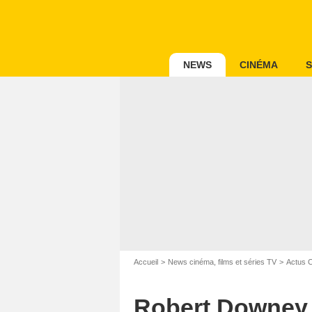
NEWS
CINÉMA
S
Accueil
News cinéma, films et séries TV
Actus 
Robert Downey J