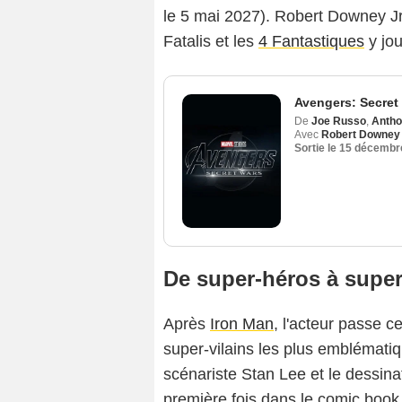
le 5 mai 2027). Robert Downey Jr.
Fatalis et les
4 Fantastiques
y jou
Avengers: Secret
De
Joe Russo
,
Antho
Avec
Robert Downey 
Sortie le
15 décembr
De super-héros à super-
Après
Iron Man
, l'acteur passe c
super-vilains les plus emblématiq
scénariste Stan Lee et le dessinat
première fois dans le comic book 