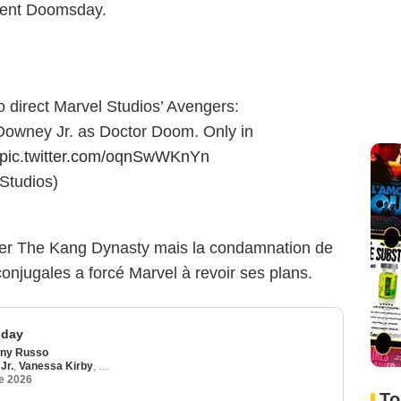
ment Doomsday.
o direct Marvel Studios’ Avengers:
Downey Jr. as Doctor Doom. Only in
pic.twitter.com/oqnSwWKnYn
Studios)
eler The Kang Dynasty mais la condamnation de
onjugales a forcé Marvel à revoir ses plans.
sday
ny Russo
Jr.
,
Vanessa Kirby
,
Joseph Quinn
e 2026
To