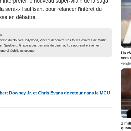
r interpréter le nouveau super-vilain de la saga
a sera-t-il suffisant pour relancer l'intérêt du
sse en débattre.
ma
inéma du Nouvel Hollywood, Vincent découvre très tôt les œuvres de Martin
n Spielberg. Grâce à ces parrains du cinéma, il va apprendre à aimer
une cinéphilie éclectique.
Un rô
sera 
vendr
ert Downey Jr. et Chris Evans de retour dans le MCU
1 mil
quand