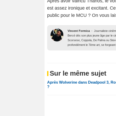
Après avoir vaincu Thanos, le voi
est assez ironique et excitant. Cel
public pour le MCU ? On vous lai
Vincent Formica
-
Journaliste ciné
Bercé dès son plus jeune âge par le c
Scorsese, Coppola, De Palma ou Steve
profondément le 7ème art, se forgeant 
Sur le même sujet
Après Wolverine dans Deadpool 3, Rob
?