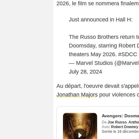
2026, le film se nommera finale
Just announced in Hall H:
The Russo Brothers return t
Doomsday, starring Robert 
theaters May 2026.
#SDCC
— Marvel Studios (@Marvel
July 28, 2024
Au départ, l'oeuvre devait s'app
Jonathan Majors
pour violences c
Avengers: Doom
De
Joe Russo
,
Antho
Avec
Robert Downey 
Sortie le
16 décembr