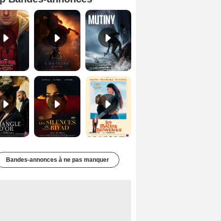
Spider-Man: Brand New Day Bande-annonce VO STFR
L'Odyssée Bande-annonce VO STFR
Mutiny Bande-annonce VO STFR
Le Triangle d'or Bande-annonce VF
Les Silences de Riyad Bande-annonce VO STFR
Les Matins merveilleux Bande-annonce VF
Bandes-annonces à ne pas manquer