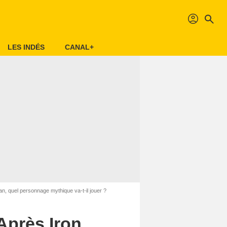
profil
search
LES INDÉS
CANAL+
, quel personnage mythique va-t-il jouer ?
Après Iron