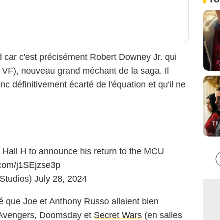
rd car c'est précisément Robert Downey Jr. qui
 VF), nouveau grand méchant de la saga. Il
c définitivement écarté de l'équation et qu'il ne
 Hall H to announce his return to the MCU
r.com/j1SEjzse3p
Studios)
July 28, 2024
é que Joe et
Anthony Russo
allaient bien
s Avengers, Doomsday et
Secret Wars
(en salles