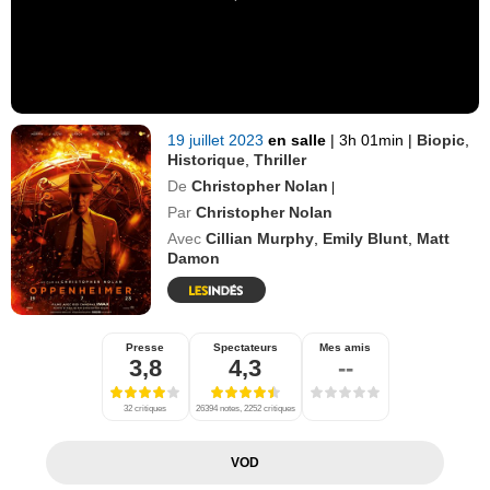
19 juillet 2023
en salle
|
3h 01min
|
Biopic
,
Historique
,
Thriller
De
Christopher Nolan
|
Par
Christopher Nolan
Avec
Cillian Murphy
,
Emily Blunt
,
Matt
Damon
Presse
Spectateurs
Mes amis
3,8
4,3
--
32 critiques
26394 notes, 2252 critiques
VOD