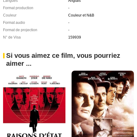
Langues
Anglais
Format production
-
Couleur
Couleur et N&B
Format audio
-
Format de projection
-
N° de Visa
159939
Si vous aimez ce film, vous pourriez
aimer ...