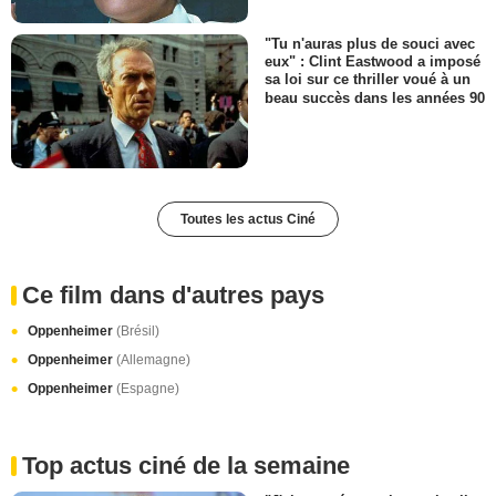
"Tu n'auras plus de souci avec
eux" : Clint Eastwood a imposé
sa loi sur ce thriller voué à un
beau succès dans les années 90
Toutes les actus Ciné
Ce film dans d'autres pays
Oppenheimer
(Brésil)
Oppenheimer
(Allemagne)
Oppenheimer
(Espagne)
Top actus ciné de la semaine