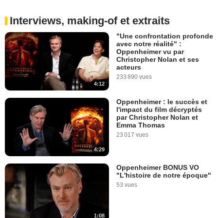
Interviews, making-of et extraits
"Une confrontation profonde
avec notre réalité" :
Oppenheimer vu par
Christopher Nolan et ses
acteurs
233 890 vues
4:12
Oppenheimer : le succès et
l'impact du film décryptés
par Christopher Nolan et
Emma Thomas
23 017 vues
4:29
Oppenheimer BONUS VO
"L'histoire de notre époque"
53 vues
1:08