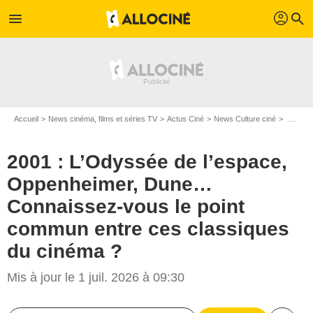
profil
menu
search
Accueil
News cinéma, films et séries TV
Actus Ciné
News Culture ciné
2001 : L’Odyssée de l’espace, Oppenheimer, Dune… Connaissez-vous le point commun entre ces classiques du cinéma ?
2001 : L’Odyssée de l’espace,
Oppenheimer, Dune…
Connaissez-vous le point
commun entre ces classiques
du cinéma ?
Mis à jour le 1 juil. 2026 à 09:30