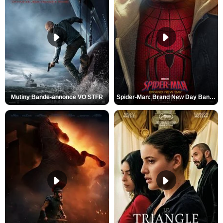
Mutiny Bande-annonce VO STFR
Spider-Man: Brand New Day Bande-annonce VO STFR