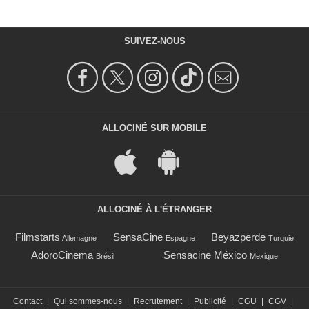
SUIVEZ-NOUS
ALLOCINÉ SUR MOBILE
ALLOCINÉ À L'ÉTRANGER
Filmstarts
SensaCine
Beyazperde
Allemagne
Espagne
Turquie
AdoroCinema
Sensacine México
Brésil
Mexique
Contact
|
Qui sommes-nous
|
Recrutement
|
Publicité
|
CGU
|
CGV
|