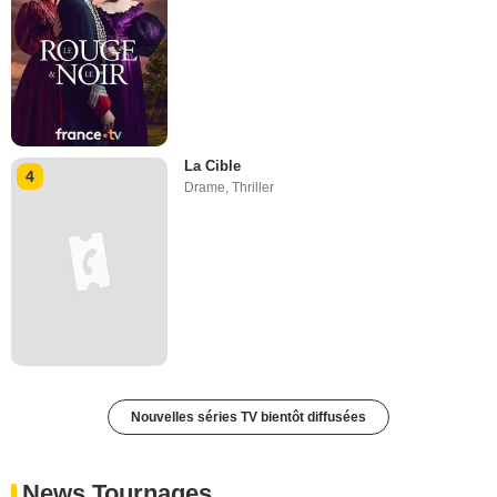
La Cible
4
Drame
,
Thriller
Nouvelles séries TV bientôt diffusées
News Tournages