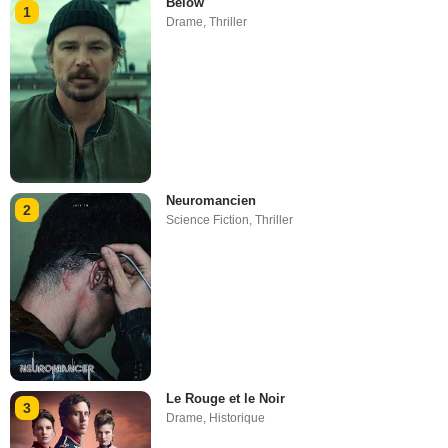
Below
1
Drame
,
Thriller
Neuromancien
2
Science Fiction
,
Thriller
Le Rouge et le Noir
3
Drame
,
Historique