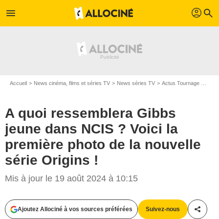
profil
menu
search
Accueil
News cinéma, films et séries TV
News séries TV
Actus Tournage Séries TV
A quoi ressemblera Gibbs
jeune dans NCIS ? Voici la
première photo de la nouvelle
série Origins !
Mis à jour le 19 août 2024 à 10:15
Ajoutez Allociné à vos sources préférées
Suivez-nous
Partag