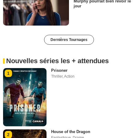
Murphy pourrait bien revoir le
jour
Dernières Tournages
Nouvelles séries les + attendues
Prisoner
1
Thriller
,
Action
House of the Dragon
2
Fantastique
,
Drame