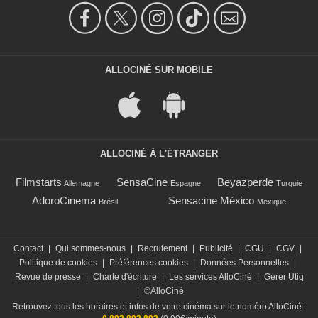
ALLOCINÉ SUR MOBILE
ALLOCINÉ À L'ÉTRANGER
Filmstarts
SensaCine
Beyazperde
Allemagne
Espagne
Turquie
AdoroCinema
Sensacine México
Brésil
Mexique
Contact
|
Qui sommes-nous
|
Recrutement
|
Publicité
|
CGU
|
CGV
|
Politique de cookies
|
Préférences cookies
|
Données Personnelles
|
Revue de presse
|
Charte d'écriture
|
Les services AlloCiné
|
Gérer Utiq
|
©AlloCiné
Retrouvez tous les horaires et infos de votre cinéma sur le numéro AlloCiné :