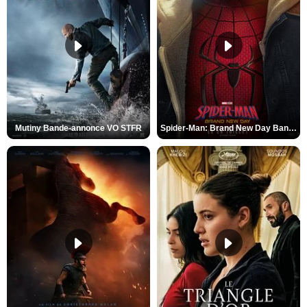
Mutiny Bande-annonce VO STFR
Spider-Man: Brand New Day Bande-annonce VO STFR