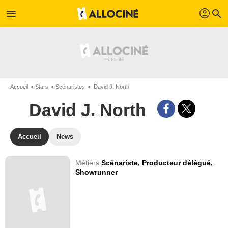
profil
menu
search
Accueil
Stars
Scénaristes
David J. North
David J. North
Accueil
News
Métiers
Scénariste,
Producteur délégué,
Showrunner