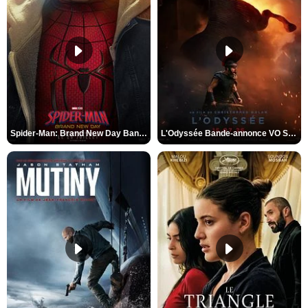
Spider-Man: Brand New Day Bande-annonce VO STFR
L'Odyssée Bande-annonce VO STFR