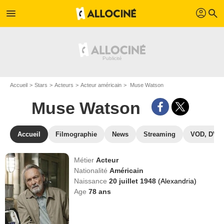
profil
menu
search
Accueil
Stars
Acteurs
Acteur américain
Muse Watson
Muse Watson
Accueil
Filmographie
News
Streaming
VOD, DVD
Métier
Acteur
Nationalité
Américain
Naissance
20 juillet 1948
(Alexandria)
Age
78
ans