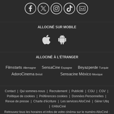
ALLOCINÉ SUR MOBILE
ALLOCINÉ À L'ÉTRANGER
Filmstarts
SensaCine
Beyazperde
Allemagne
Espagne
Turquie
AdoroCinema
Sensacine México
Brésil
Mexique
Contact
|
Qui sommes-nous
|
Recrutement
|
Publicité
|
CGU
|
CGV
|
Politique de cookies
|
Préférences cookies
|
Données Personnelles
|
Revue de presse
|
Charte d'écriture
|
Les services AlloCiné
|
Gérer Utiq
|
©AlloCiné
Retrouvez tous les horaires et infos de votre cinéma sur le numéro AlloCiné :