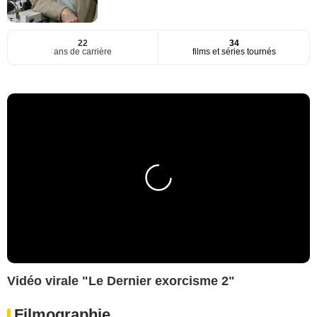
22
34
ans de carrière
films et séries tournés
Vidéo virale "Le Dernier exorcisme 2"
Filmographie